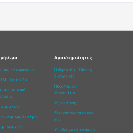
Χρήσιμα
Δραστηριότητες
ήμος Ελαφονήσου
Ποδηλασία - Οδικές
διαδρομές
ΤΜ - Τράπεζα
Πεζοπορία -
εριφερειακό
Μονοπάτια
ατρείο
Με σκάφος
Φαρμακείο
Θαλάσσια σπορ και
στυνομικός Σταθμός
kite
ιμεναρχείο
Υποβρύχια κατάδυση