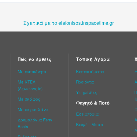
Σχετικά με το elafonisos.inspacetime.gr
Πώς θα έρθεις
Τοπική Αγορά
Με αυτοκίνητο
Καταστήματα
Δ
Με ΚΤΕΛ
Προϊόντα
Α
(Λεωφορείο)
Υπηρεσίες
Π
Με σκάφος
Ι
Φαγητό & Ποτό
Με αεροπλάνο
Εστιατόρια
Δρομολόγια Ferry
Α
Καφέ - Μπαρ
Boats
Λ
Εκδρομές