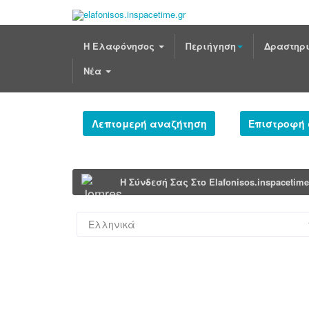
Η Ελαφόνησος
Περιήγηση
Δραστηρι
Νέα
Λεπτομερή αναζήτηση
Επιστροφή
Η Σύνδεσή Σας Στο Elafonisos.inspacetim