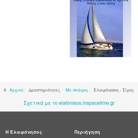
Αρχική
Δραστηριότητες
Με σκάφος
Ελαφόνησος - Σίμος
Σχετικά με το elafonisos.inspacetime.gr
Η Ελαφόνησος
Περιήγηση