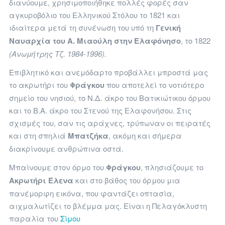
διανύουμε, χρησιμοποιήθηκε πολλές φορές σαν
αγκυροβόλιο του Ελληνικού Στόλου το 1821 και
ιδιαίτερα μετά τη συνένωση του υπό τη
Γενική
Ναυαρχία του Α. Μιαούλη στην Ελαφόνησο
, το 1822
(Ανωμήτρης Τζ. 1984-1996).
Επιβλητικό και ανεμόδαρτο προβάλλει μπροστά μας
το ακρωτήρι του
Φράγκου
που αποτελεί το νοτιότερο
σημείο του νησιού, το Ν.Δ. άκρο του Βατικιώτικου όρμου
και το Β.Α. άκρο του Στενού της Ελαφονήσου. Στις
σχισμές του, σαν τις αράχνες, τρύπωναν οι πειρατές
και στη σπηλιά
Μπατζήκα
, ακόμη και σήμερα
διακρίνουμε ανθρώπινα οστά.
Μπαίνουμε στον όρμο του
Φράγκου
, πλησιάζουμε το
Ακρωτήρι Έλενα
και στο βάθος του όρμου μια
πανέμορφη εικόνα, που φαντάζει οπτασία,
αιχμαλωτίζει το βλέμμα μας. Είναι η Πελαγόκλυστη
παραλία του
Σίμου