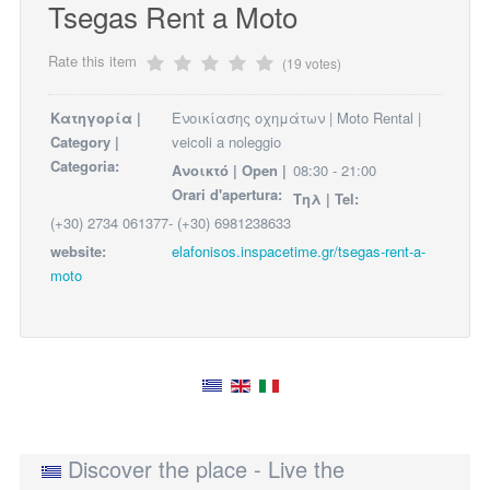
Tsegas Rent a Moto
Rate this item
(19 votes)
Κατηγορία |
Ενοικίασης οχημάτων | Moto Rental |
Category |
veicoli a noleggio
Categoria:
Ανοικτό | Open |
08:30 - 21:00
Orari d'apertura:
Τηλ | Tel:
(+30) 2734 061377- (+30) 6981238633
website:
elafonisos.inspacetime.gr/tsegas-rent-a-
moto
Discover the place - Live the