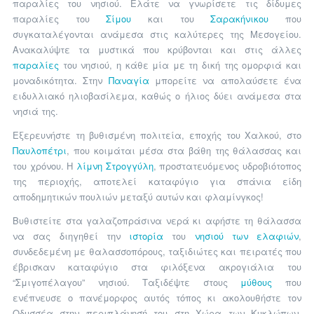
παραλίες του νησιού. Ελάτε να γνωρίσετε τις δίδυμες
παραλίες του
Σίμου
και του
Σαρακήνικου
που
συγκαταλέγονται ανάμεσα στις καλύτερες της Μεσογείου.
Ανακαλύψτε τα μυστικά που κρύβονται και στις άλλες
παραλίες
του νησιού, η κάθε μία με τη δική της ομορφιά και
μοναδικότητα. Στην
Παναγία
μπορείτε να απολαύσετε ένα
ειδυλλιακό ηλιοβασίλεμα, καθώς ο ήλιος δύει ανάμεσα στα
νησιά της.
Εξερευνήστε τη βυθισμένη πολιτεία, εποχής του Χαλκού, στο
Παυλοπέτρι
, που κοιμάται μέσα στα βάθη της θάλασσας και
του χρόνου. Η
λίμνη Στρογγύλη
, προστατευόμενος υδροβιότοπος
της περιοχής, αποτελεί καταφύγιο για σπάνια είδη
αποδημητικών πουλιών μεταξύ αυτών και φλαμίνγκος!
Βυθιστείτε στα γαλαζοπράσινα νερά κι αφήστε τη θάλασσα
να σας διηγηθεί την
ιστορία
του
νησιού των ελαφιών
,
συνδεδεμένη με θαλασσοπόρους, ταξιδιώτες και πειρατές που
έβρισκαν καταφύγιο στα φιλόξενα ακρογιάλια του
“Σμιγοπέλαγου” νησιού. Ταξιδέψτε στους
μύθους
που
ενέπνευσε ο πανέμορφος αυτός τόπος κι ακολουθήστε τον
Οδυσσέα στην περιπλάνησή του στη Χώρα των Κυκλώπων,