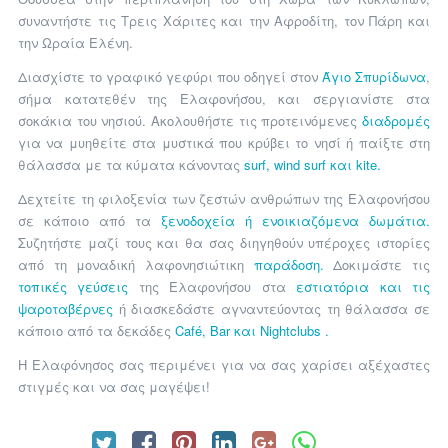
συναντήστε τις Τρεις Χάριτες και την Αφροδίτη, τον Πάρη και
την Ωραία Ελένη.
Διασχίστε το γραφικό γεφύρι που οδηγεί στον
Άγιο Σπυρίδωνα
,
σήμα κατατεθέν της Ελαφονήσου, και σεργιανίστε στα
σοκάκια του νησιού. Ακολουθήστε τις προτεινόμενες
διαδρομές
για να μυηθείτε στα μυστικά που κρύβει το νησί ή παίξτε στη
θάλασσα με τα κύματα κάνοντας
surf, wind surf και kite.
Δεχτείτε τη φιλοξενία των ζεστών ανθρώπων της Ελαφονήσου
σε κάποιο από τα
ξενοδοχεία ή ενοικιαζόμενα δωμάτια.
Συζητήστε μαζί τους και θα σας διηγηθούν υπέροχες ιστορίες
από τη μοναδική λαφονησιώτικη
παράδοση.
Δοκιμάστε τις
τοπικές γεύσεις
της Ελαφονήσου στα
εστιατόρια και τις
ψαροταβέρνες
ή διασκεδάστε αγναντεύοντας τη θάλασσα σε
κάποιο από τα δεκάδες
Café, Bar και Nightclubs
.
Η Ελαφόνησος σας περιμένει για να σας χαρίσει αξέχαστες
στιγμές και να σας μαγέψει!