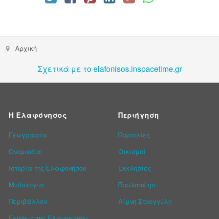
Αρχική
Σχετικά με το elafonisos.inspacetime.gr
Η Ελαφόνησος
Περιήγηση
Γεωγραφία
Παραλίες
Ονομασία
Οικισμοί
Ιστορία της Ελαφονήσου
Εκκλησίες
Μυθολογία
Παυλοπέτρι
Περιβάλλον
Λίμνη Στρογγύλη
Γεύσεις της Ελαφονήσου