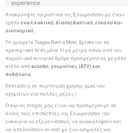
experience
Aνακαλύψτε τα μυστικά της Ελαφονήσου με έναν
τρόπο
εναλλακτικό, διασκεδαστικό, εύκολο και
οικονομικό.
Το γραφείο Tsegas Rent a Moto, βρίσκεται σε
προνομιακή θέση μόνο λίγα μέτρα πάνω από τον
παραλιακό κεντρικό δρόμο προσφέροντας μεγάλο
στόλο από
scooter, γουρούνες (ATV) και
ποδήλατα
.
Εκπτώσεις σε περίπτωση χρήσης αρκετών
οχημάτων για πολλές μέρες !
Ο κύριος στόχος μας είναι να προσφέρουμε σε
όλους τους επισκέπτες της Ελαφονήσου την
ευκαιρία να εξερευνήσουν, να ανακαλύψουν και
να απολαύσουν το νησί με ένα ασφαλές και