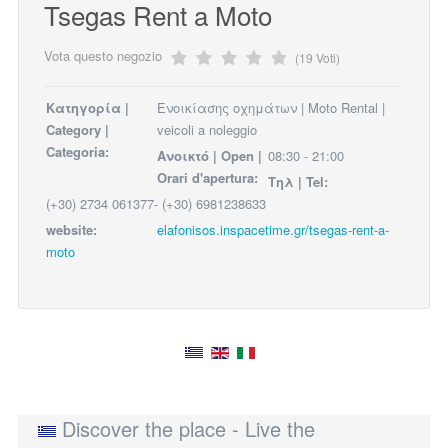
Tsegas Rent a Moto
Vota questo negozio
(19 Voti)
Κατηγορία |
Ενοικίασης οχημάτων | Moto Rental |
Category |
veicoli a noleggio
Categoria:
Ανοικτό | Open |
08:30 - 21:00
Orari d'apertura:
Τηλ | Tel:
(+30) 2734 061377- (+30) 6981238633
website:
elafonisos.inspacetime.gr/tsegas-rent-a-
moto
Discover the place - Live the