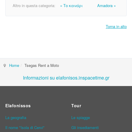
Altro in questa categoria:
« Το κανάρι
Amadora »
Torna in alto
Home
Tsegas Rent a Moto
Informazioni su elafonisos.inspacetime.gr
Elafonissos
Tour
La geografia
Le spiagge
Il nome "Isola di Cervi"
Gli insediamenti