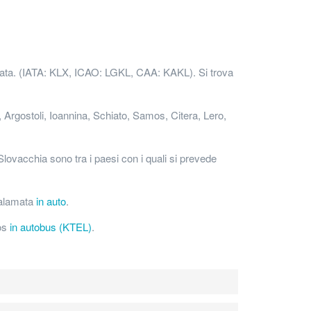
alamata. (IATA: KLX, ICAO: LGKL, CAA: KAKL). Si trova
, Argostoli, Ioannina, Schiato, Samos, Citera, Lero,
lovacchia sono tra i paesi con i quali si prevede
 Kalamata
in auto
.
sos
in autobus (KTEL)
.