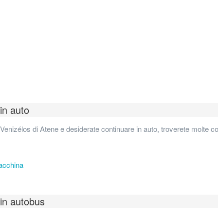
in auto
s Venizélos di Atene e desiderate continuare in auto, troverete molte c
macchina
 in autobus