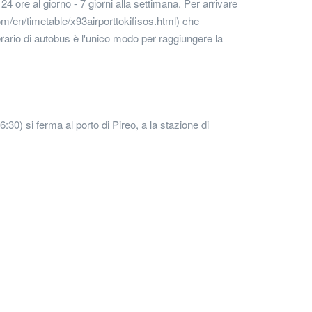
 24 ore al giorno - 7 giorni alla settimana. Per arrivare
com/en/timetable/x93airporttokifisos.html) che
nerario di autobus è l'unico modo per raggiungere la
:30) si ferma al porto di Pireo, a la stazione di