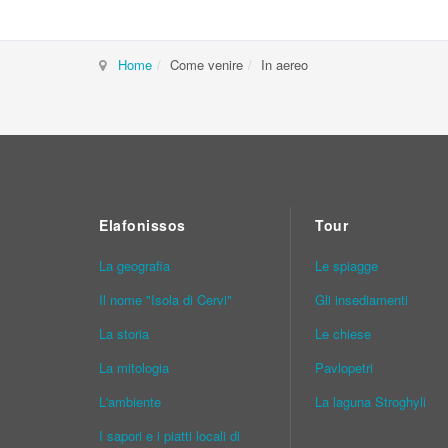
Home
Come venire
In aereo
Elafonissos
Tour
La geografia
Le spiagge
Il nome "Isola di Cervi"
Gli insediamenti
La storia
Le chiese
La mitologia
Pavlopetri
L'ambiente
La laguna Stroghyli
I sapori e i piatti locali di