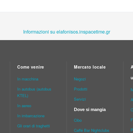
Informazioni su elafonisos.inspacetime.gr
Come venire
Mercato locale
A
u
In macchina
Νegozi
In autobus (autobus
Prodotti
M
KTEL)
Servizi
A
In aereo
C
Dove si mangia
In imbarcazione
F
Cibo
Gli orari di traghetti
P
Caffé Bar Nightclubs