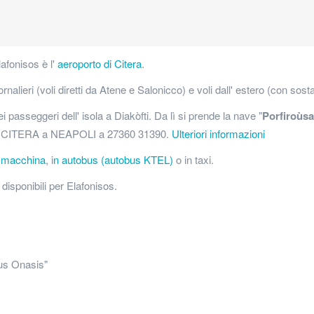
lafonisos è l'
aeroporto di Citera
.
rnalieri (voli diretti da Atene e Salonicco) e voli dall' estero (con sosta
dei passeggeri dell' isola a Diakòfti. Da lì si prende la nave "
Porfiroùsa
a CITERA a NEAPOLI a 27360 31390.
Ulteriori informazioni
n
macchina
, i
n autobus (autobus KTEL)
o in taxi.
disponibili per Elafonisos.
ous Onasis"