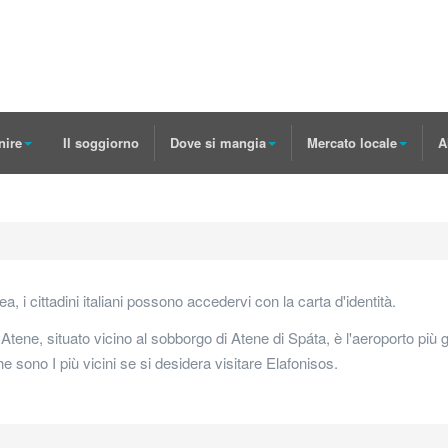
nire
Il soggiorno
Dove si mangia
Mercato locale
A
 cittadini italiani possono accedervi con la carta d'identità.
Atene, situato vicino al sobborgo di Atene di Spáta, è l'aeroporto più gr
e sono I più vicini se si desidera visitare Elafonisos.