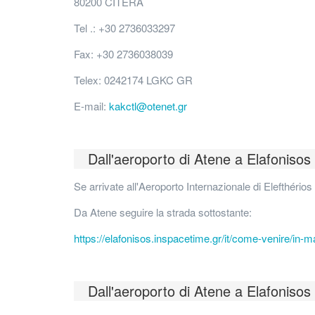
80200 CITERA
Tel .: +30 2736033297
Fax: +30 2736038039
Telex: 0242174 LGKC GR
E-mail:
kakctl@otenet.gr
Dall'aeroporto di Atene a Elafonisos 
Se arrivate all'Aeroporto Internazionale di Elefthério
Da Atene seguire la strada sottostante:
https://elafonisos.inspacetime.gr/it/come-venire/in-
Dall'aeroporto di Atene a Elafonisos