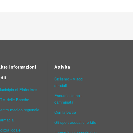
ltre informazioni
Attivita
tili
Ciclismo - Viaggi
stradali
unicipio di Elafonisos
Escursionismo -
TM delle Banche
camminata
entro medico regionale
Con la barca
armacia
Gli sport acquatici e kite
olizia locale
Immersione e snorkeling