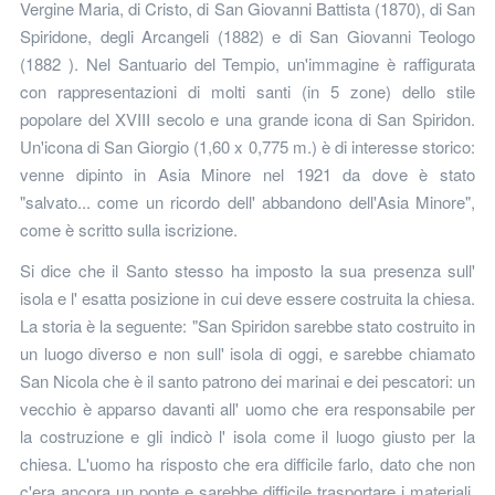
Vergine Maria, di Cristo, di San Giovanni Battista (1870), di San
Spiridone, degli Arcangeli (1882) e di San Giovanni Teologo
(1882 ). Nel Santuario del Tempio, un'immagine è raffigurata
con rappresentazioni di molti santi (in 5 zone) dello stile
popolare del XVIII secolo e una grande icona di San Spiridon.
Un'icona di San Giorgio (1,60 x 0,775 m.) è di interesse storico:
venne dipinto in Asia Minore nel 1921 da dove è stato
"salvato... come un ricordo dell' abbandono dell'Asia Minore",
come è scritto sulla iscrizione.
Si dice che il Santo stesso ha imposto la sua presenza sull'
isola e l' esatta posizione in cui deve essere costruita la chiesa.
La storia è la seguente: "San Spiridon sarebbe stato costruito in
un luogo diverso e non sull' isola di oggi, e sarebbe chiamato
San Nicola che è il santo patrono dei marinai e dei pescatori: un
vecchio è apparso davanti all' uomo che era responsabile per
la costruzione e gli indicò l' isola come il luogo giusto per la
chiesa. L'uomo ha risposto che era difficile farlo, dato che non
c'era ancora un ponte e sarebbe difficile trasportare i materiali.