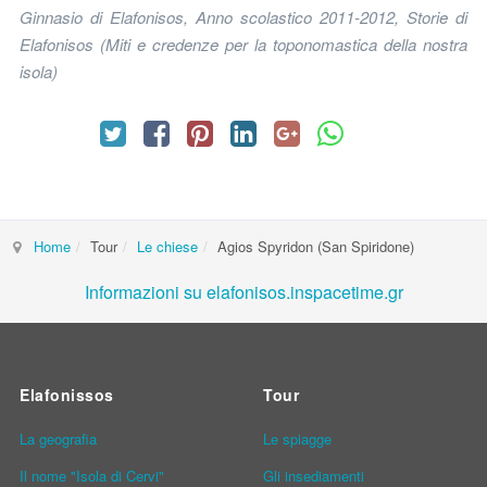
Ginnasio di Elafonisos, Anno scolastico 2011-2012, Storie di
Elafonisos (Miti e credenze per la toponomastica della nostra
isola)
Home
Tour
Le chiese
Agios Spyridon (San Spiridone)
Informazioni su elafonisos.inspacetime.gr
Elafonissos
Tour
La geografia
Le spiagge
Il nome "Isola di Cervi"
Gli insediamenti