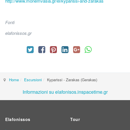
http://www.monemvasia.gr/el/kyparissi-and-zarakas
Fonti
elafonissos.gr
Home
Escursioni
Kyparissi - Zarakas (Gerakas)
Informazioni su elafonisos.inspacetime.gr
Elafonissos
Tour