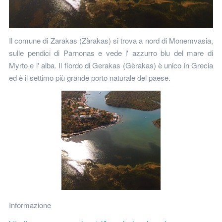
Il comune di Zarakas (Zàrakas) si trova a nord di Monemvasia,
sulle pendici di Parnonas e vede l' azzurro blu del mare di
Myrto e l' alba. Il fiordo di Gerakas (Gèrakas) è unico in Grecia
ed è il settimo più grande porto naturale del paese.
Informazione