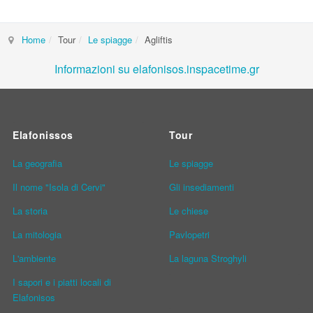
Home
Tour
Le spiagge
Agliftis
Informazioni su elafonisos.inspacetime.gr
Elafonissos
Tour
La geografia
Le spiagge
Il nome "Isola di Cervi"
Gli insediamenti
La storia
Le chiese
La mitologia
Pavlopetri
L'ambiente
La laguna Stroghyli
I sapori e i piatti locali di
Elafonisos