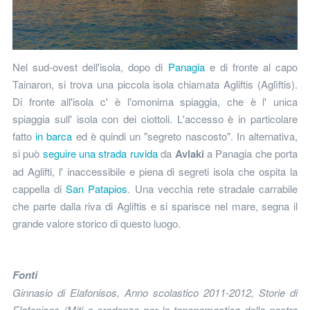
Nel sud-ovest dell'isola, dopo di
Panagia
e di fronte al capo
Tainaron, si trova una piccola isola chiamata Agliftis (Aglìftis).
Di fronte all'isola c' è l'omonima spiaggia, che è l' unica
spiaggia sull' isola con dei ciottoli. L'accesso è in particolare
fatto
in barca
ed è quindi un "segreto nascosto". In alternativa,
si può
seguire una strada ruvida
da
Avlaki
a Panagia che porta
ad Aglifti, l' inaccessibile e piena di segreti isola che ospita la
cappella di
San Patapios
. Una vecchia rete stradale carrabile
che parte dalla riva di Agliftis e si sparisce nel mare, segna il
grande valore storico di questo luogo.
Fonti
Ginnasio di Elafonisos, Anno scolastico 2011-2012, Storie di
Elafonisos (Miti e credenze per la toponomastica della nostra