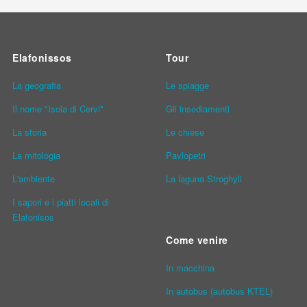
Elafonissos
Tour
La geografia
Le spiagge
Il nome "Isola di Cervi"
Gli insediamenti
La storia
Le chiese
La mitologia
Pavlopetri
L'ambiente
La laguna Stroghyli
I sapori e i piatti locali di
Elafonisos
Come venire
In macchina
In autobus (autobus KTEL)