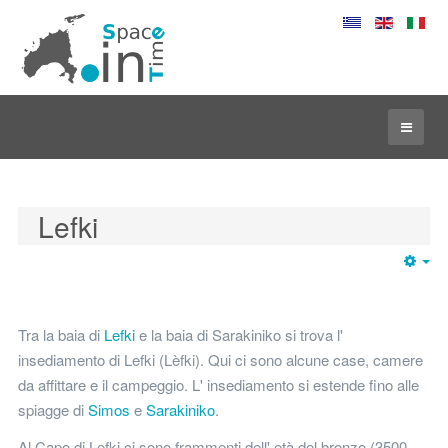
Lefki
Em
Tra la baia di
Lefki
e la baia di Sarakiniko si trova l'
insediamento di Lefki (Lèfki). Qui ci sono alcune case, camere
da affittare e il campeggio. L' insediamento si estende fino alle
spiagge di
Simos
e
Sarakiniko
.
Al Capo di Lefki ci sono frammenti dell' età del bronzo (3500-