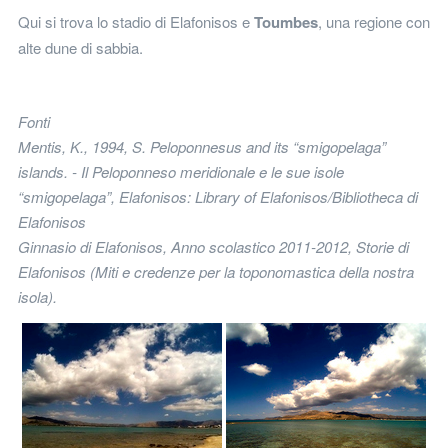
Qui si trova lo stadio di Elafonisos e
Toumbes
, una regione con
alte dune di sabbia.
Fonti
Mentis, K., 1994, S. Peloponnesus and its “smigopelaga”
islands. - Il Peloponneso meridionale e le sue isole
“smigopelaga”, Elafonisos: Library of Elafonisos/Bibliotheca di
Elafonisos
Ginnasio di Elafonisos, Anno scolastico 2011-2012, Storie di
Elafonisos (Miti e credenze per la toponomastica della nostra
isola).