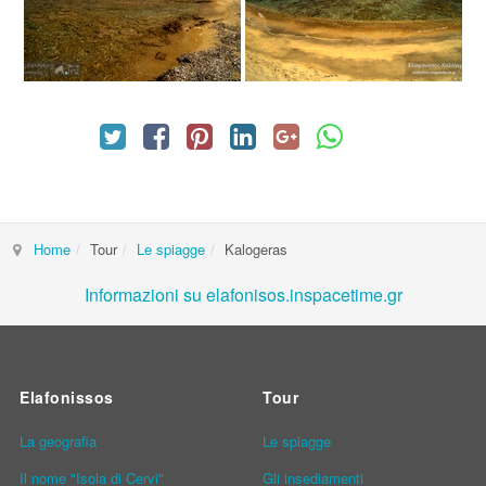
Home
Tour
Le spiagge
Kalogeras
Informazioni su elafonisos.inspacetime.gr
Elafonissos
Tour
La geografia
Le spiagge
Il nome "Isola di Cervi"
Gli insediamenti