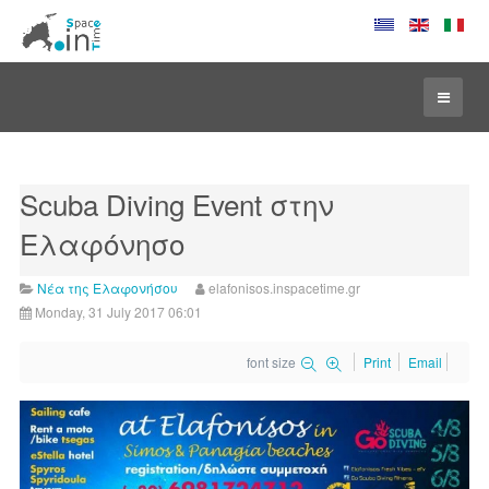
Scuba Diving Event στην
Ελαφόνησο
Νέα της Ελαφονήσου
elafonisos.inspacetime.gr
Monday, 31 July 2017 06:01
font size
Print
Email