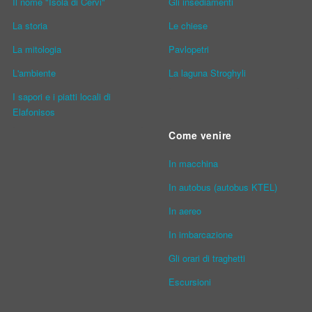
Il nome "Isola di Cervi"
Gli insediamenti
La storia
Le chiese
La mitologia
Pavlopetri
L'ambiente
La laguna Stroghyli
I sapori e i piatti locali di
Elafonisos
Come venire
In macchina
In autobus (autobus KTEL)
In aereo
In imbarcazione
Gli orari di traghetti
Escursioni