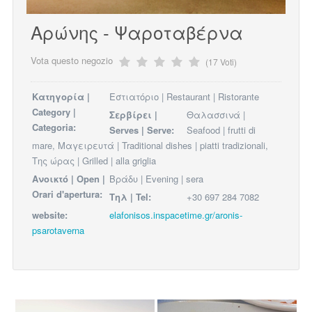
Αρώνης - Ψαροταβέρνα
Vota questo negozio
(17 Voti)
Κατηγορία |
Εστιατόριο | Restaurant | Ristorante
Category |
Σερβίρει |
Θαλασσινά |
Categoria:
Serves | Serve:
Seafood | frutti di
mare, Μαγειρευτά | Traditional dishes | piatti tradizionali,
Της ώρας | Grilled | alla griglia
Ανοικτό | Open |
Βράδυ | Evening | sera
Orari d'apertura:
Τηλ | Tel:
+30 697 284 7082
website:
elafonisos.inspacetime.gr/aronis-
psarotaverna