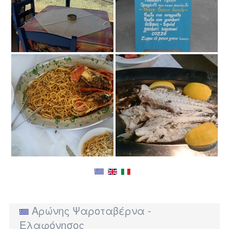
Αρώνης Ψαροταβέρνα -
Ελαφόνησος