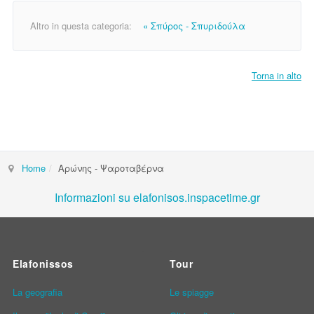
Altro in questa categoria:
« Σπύρος - Σπυριδούλα
Torna in alto
Home
Αρώνης - Ψαροταβέρνα
Informazioni su elafonisos.inspacetime.gr
Elafonissos
Tour
La geografia
Le spiagge