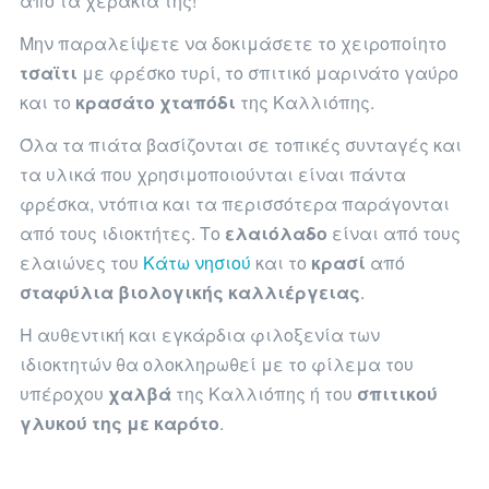
από τα χεράκια της!
Μην παραλείψετε να δοκιμάσετε το χειροποίητο
τσαϊτι
με φρέσκο τυρί, το σπιτικό μαρινάτο γαύρο
και το
κρασάτο χταπόδι
της Καλλιόπης.
Όλα τα πιάτα βασίζονται σε τοπικές συνταγές και
τα υλικά που χρησιμοποιούνται είναι πάντα
φρέσκα, ντόπια και τα περισσότερα παράγονται
από τους ιδιοκτήτες. Το
ελαιόλαδο
είναι από τους
ελαιώνες του
Κάτω νησιού
και το
κρασί
από
σταφύλια βιολογικής καλλιέργειας
.
Η αυθεντική και εγκάρδια φιλοξενία των
ιδιοκτητών θα ολοκληρωθεί με το φίλεμα του
υπέροχου
χαλβά
της Καλλιόπης ή του
σπιτικού
γλυκού της με καρότο
.