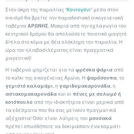
Στην άκρη της παραλίας “
Κοντογόνι
” μέσα στον
οικισμό θα βρείτε την παραδοσιακή οικογενειακή
ταβέρνα
ΑΡΩΝΗΣ
. Μακριά από την οχλαγωγία του
κεντρικού δρόμου θα απολαύσετε ποιοτικό φαγητό
δίπλα στο κύμα με θέα ολόκληρη την παραλία. Η
ώρα του ηλιοβασιλέματος είναι πραγματικά
μαγευτική!
Η ταβέρνα φημίζεται για τα
φρέσκα ψάρια
από
το καΐκι της οικογένειας Αρώνη. Η
ψαρόσουπα
, το
γεμιστό καλαμάρι
, η
γαριδομακαρονάδα
, η
αστακομακαρονάδα
και οι
πένες με σολωμό ή
κοτόπουλο
από την ιδιοκτήτρια είναι μερικά από
τα εδέσματα που θα σας μείνουν πραγματικά
αξέχαστα! Όσοι είναι λάτρεις του
μουσακά
πρέπει οπωσδήποτε να δοκιμάσουν ένα κομμάτι