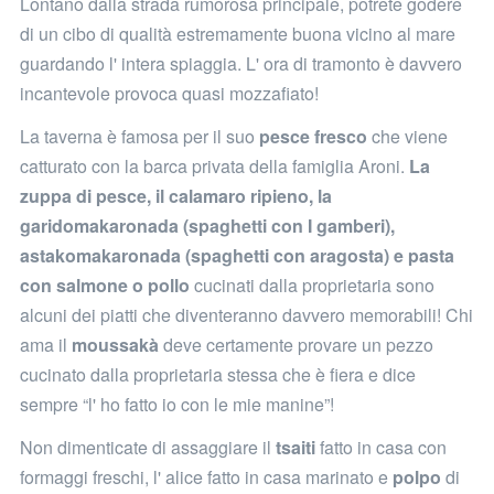
Lontano dalla strada rumorosa principale, potrete godere
di un cibo di qualità estremamente buona vicino al mare
guardando l' intera spiaggia. L' ora di tramonto è davvero
incantevole provoca quasi mozzafiato!
La taverna è famosa per il suo
pesce fresco
che viene
catturato con la barca privata della famiglia Aroni.
La
zuppa di pesce, il calamaro ripieno, la
garidomakaronada (spaghetti con I gamberi),
astakomakaronada (spaghetti con aragosta) e pasta
con salmone o pollo
cucinati dalla proprietaria sono
alcuni dei piatti che diventeranno davvero memorabili! Chi
ama il
moussakà
deve certamente provare un pezzo
cucinato dalla proprietaria stessa che è fiera e dice
sempre “l' ho fatto io con le mie manine”!
Non dimenticate di assaggiare il
tsaiti
fatto in casa con
formaggi freschi, l' alice fatto in casa marinato e
polpo
di