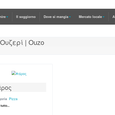
nire
Il soggiorno
Dove si mangia
Mercato locale
A
Ουζερί | Ouzo
ρος
goria
Pizza
tutto...