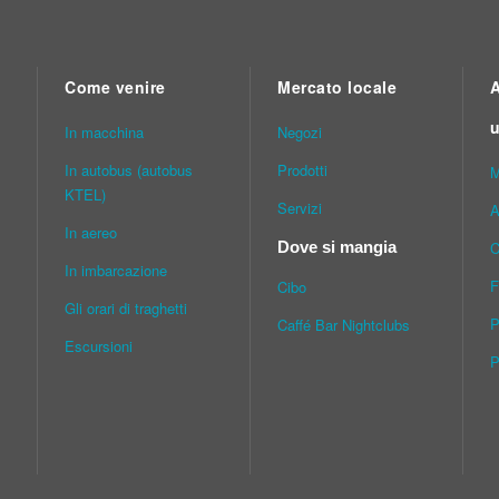
Come venire
Mercato locale
A
u
In macchina
Νegozi
In autobus (autobus
Prodotti
M
KTEL)
Servizi
A
In aereo
C
Dove si mangia
In imbarcazione
F
Cibo
Gli orari di traghetti
P
Caffé Bar Nightclubs
Escursioni
P