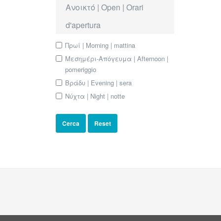
Ανοικτό | Open | Orari
d'apertura
Πρωί | Morning | mattina
Μεσημέρι-Απόγευμα | Afternoon |
pomeriggio
Βράδυ | Evening | sera
Νύχτα | Night | notte