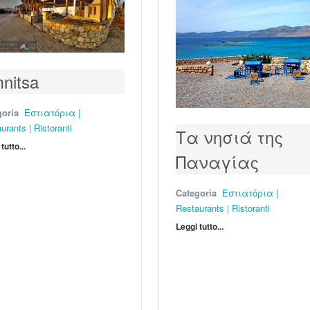
mnitsa
goria
Εστιατόρια |
urants | Ristoranti
Τα νησιά της
tutto...
Παναγίας
Categoria
Εστιατόρια |
Restaurants | Ristoranti
Leggi tutto...