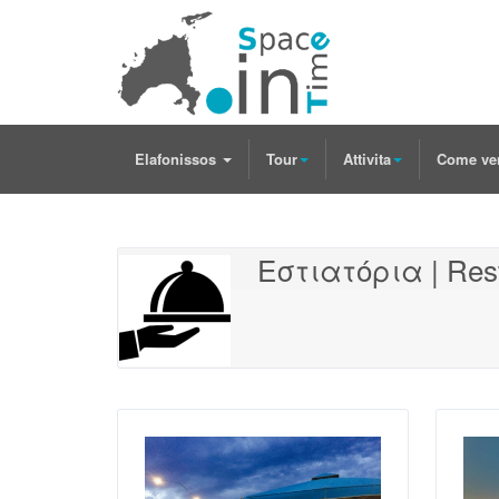
Elafonissos
Tour
Attivita
Come ve
Εστιατόρια | Resta