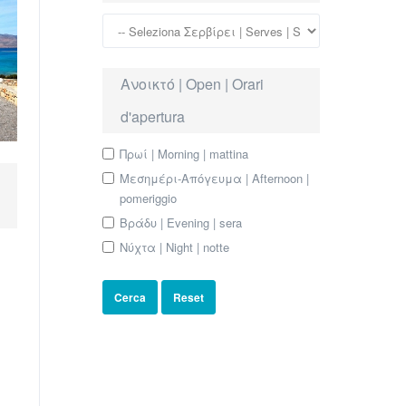
Ανοικτό | Open | Orari
d'apertura
Πρωί | Morning | mattina
Μεσημέρι-Απόγευμα | Afternoon |
pomeriggio
Βράδυ | Evening | sera
Νύχτα | Night | notte