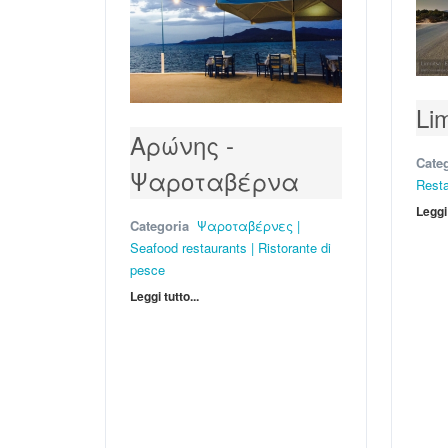
Li
Αρώνης -
Cate
Ψαροταβέρνα
Resta
Leggi 
Categoria
Ψαροταβέρνες |
Seafood restaurants | Ristorante di
pesce
Leggi tutto...