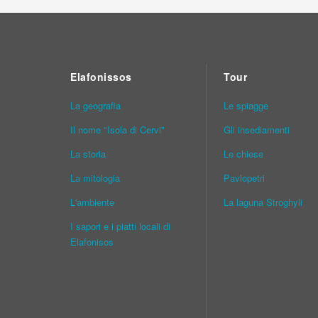
Elafonissos
Tour
La geografia
Le spiagge
Il nome "Isola di Cervi"
Gli insediamenti
La storia
Le chiese
La mitologia
Pavlopetri
L'ambiente
La laguna Stroghyli
I sapori e i piatti locali di
Elafonisos