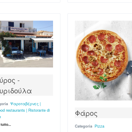
ύρος -
υριδούλα
goria
Ψαροταβέρνες |
od restaurants | Ristorante di
Φάρος
e
tutto...
Categoria
Pizza