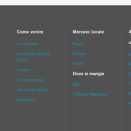
Come venire
Mercato locale
A
u
In macchina
Νegozi
In autobus (autobus
Prodotti
M
KTEL)
Servizi
A
In aereo
C
Dove si mangia
In imbarcazione
F
Cibo
Gli orari di traghetti
P
Caffé Bar Nightclubs
Escursioni
P