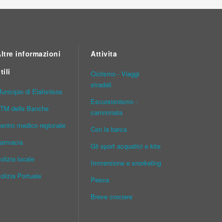
ltre informazioni
Attivita
tili
Ciclismo - Viaggi
stradali
unicipio di Elafonisos
Escursionismo -
TM delle Banche
camminata
entro medico regionale
Con la barca
armacia
Gli sport acquatici e kite
olizia locale
Immersione e snorkeling
olizia Portuale
Pesca
Breve crociere