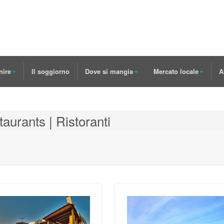
nire
Il soggiorno
Dove si mangia
Mercato locale
A
urants | Ristoranti