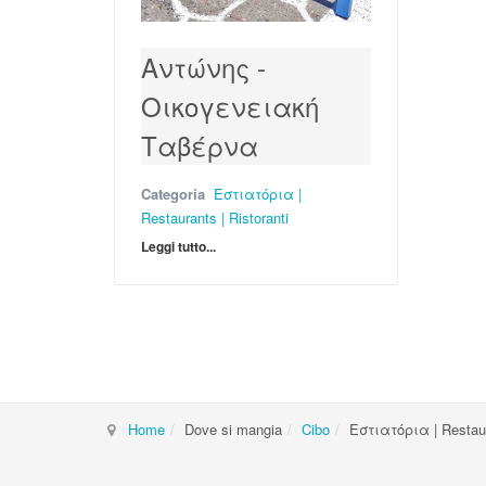
Αντώνης -
Οικογενειακή
Ταβέρνα
Categoria
Εστιατόρια |
Restaurants | Ristoranti
Leggi tutto...
Home
Dove si mangia
Cibo
Εστιατόρια | Restaura