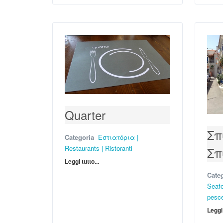
Quarter
Σπ
Categoria
Εστιατόρια |
Restaurants | Ristoranti
Σπ
Leggi tutto...
Cate
Seafo
pesc
Leggi 