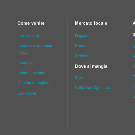
Come venire
Mercato locale
A
u
In macchina
Νegozi
In autobus (autobus
Prodotti
M
KTEL)
Servizi
A
In aereo
C
Dove si mangia
In imbarcazione
F
Cibo
Gli orari di traghetti
P
Caffé Bar Nightclubs
Escursioni
P