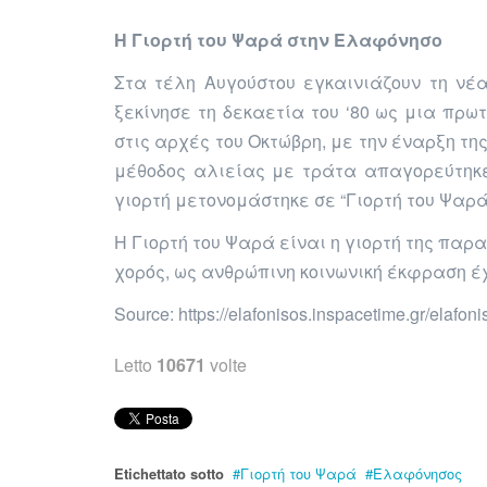
Η Γιορτή του Ψαρά στην Ελαφόνησο
Στα τέλη Αυγούστου εγκαινιάζουν τη νέ
ξεκίνησε τη δεκαετία του ‘80 ως μια πρω
στις αρχές του Οκτώβρη, με την έναρξη τη
μέθοδος αλιείας με τράτα απαγορεύτηκ
γιορτή μετονομάστηκε σε “Γιορτή του Ψαρά’
Η
Γιορτή του Ψαρά είναι η γιορτή της παρ
χορός, ως ανθρώπινη κοινωνική έκφραση έχ
Source: https://elafonisos.inspacetime.gr/elafoni
Letto
10671
volte
Etichettato sotto
Γιορτή του Ψαρά
Ελαφόνησος