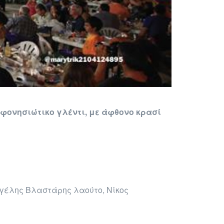
αφονησιώτικο γλέντι, με άφθονο κρασί
γγέλης Βλαστάρης λαούτο, Νίκος