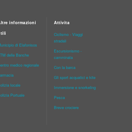
ltre informazioni
Attivita
tili
Ciclismo - Viaggi
stradali
unicipio di Elafonisos
Escursionismo -
TM delle Banche
camminata
entro medico regionale
Con la barca
armacia
Gli sport acquatici e kite
olizia locale
Immersione e snorkeling
olizia Portuale
Pesca
Breve crociere