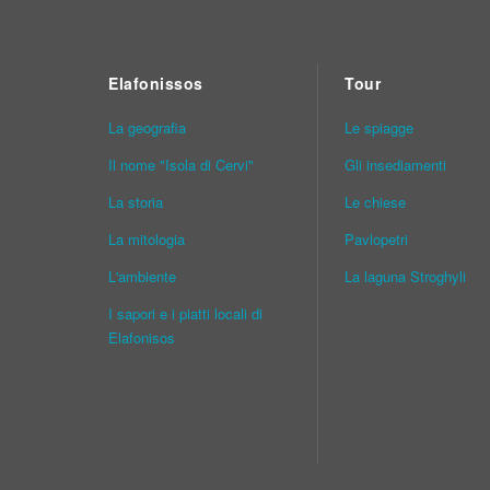
Elafonissos
Tour
La geografia
Le spiagge
Il nome "Isola di Cervi"
Gli insediamenti
La storia
Le chiese
La mitologia
Pavlopetri
L'ambiente
La laguna Stroghyli
I sapori e i piatti locali di
Elafonisos