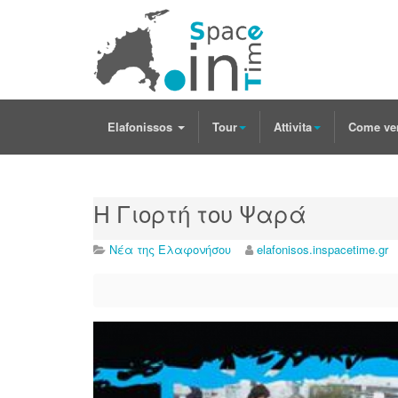
Elafonissos
Tour
Attivita
Come ve
Η Γιορτή του Ψαρά
Νέα της Ελαφονήσου
elafonisos.inspacetime.gr