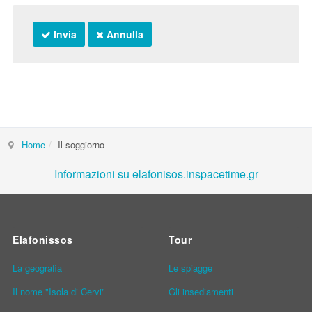
Invia
Annulla
Home
Il soggiorno
Informazioni su elafonisos.inspacetime.gr
Elafonissos
Tour
La geografia
Le spiagge
Il nome "Isola di Cervi"
Gli insediamenti