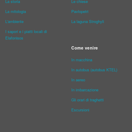
La storia
Le chiese
La mitologia
Pavlopetri
L'ambiente
La laguna Stroghyli
I sapori e i piatti locali di
Elafonisos
Come venire
In macchina
In autobus (autobus KTEL)
In aereo
In imbarcazione
Gli orari di traghetti
Escursioni