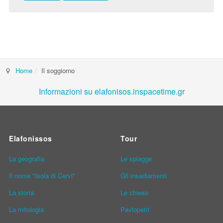
Home
Il soggiorno
Informazioni su elafonisos.inspacetime.gr
Elafonissos
Tour
La geografia
Le spiagge
Il nome "Isola di Cervi"
Gli insediamenti
La storia
Le chiese
La mitologia
Pavlopetri