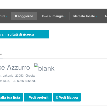
nire
Il soggiorno
Dove si mangia
Mercato locale
A
 ai risultati di ricerca
ce Azzurro
s
,
Lakonia
,
23053
,
Grecia
061305, +30 6975 835153
,
lla tua lista
Vedi preferiti
Vedi Mappa