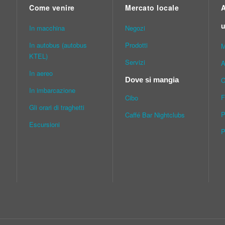
Come venire
Mercato locale
A
u
In macchina
Νegozi
In autobus (autobus
Prodotti
M
KTEL)
Servizi
A
In aereo
C
Dove si mangia
In imbarcazione
F
Cibo
Gli orari di traghetti
P
Caffé Bar Nightclubs
Escursioni
P