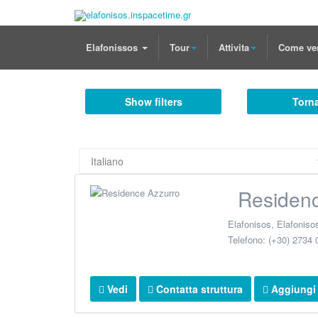
Elafonissos
Tour
Attivita
Come ve
Show filters
Torna
Residen
Elafonisos
,
Elafoniso
Telefono:
(+30) 2734 
Vedi
Contatta struttura
Aggiungi a