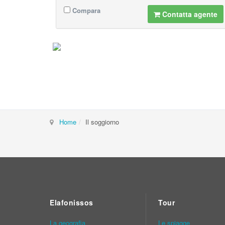
Compara
Contatta agente
Home
Il soggiorno
Elafonissos
Tour
La geografia
Le spiagge