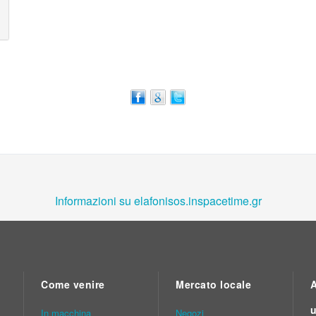
Informazioni su elafonisos.inspacetime.gr
Come venire
Mercato locale
A
u
In macchina
Νegozi