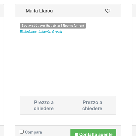
Maria Liarou
Ενοικιαζόμενα δωμάτια | Rooms for rent
Elafonissos
,
Lakonia
,
Grecia
Prezzo a
Prezzo a
chiedere
chiedere
Compara
Contatta agente