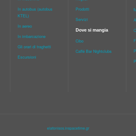
In autobus (autobus
Prodotti
M
KTEL)
Servizi
A
In aereo
C
Dove si mangia
In imbarcazione
F
Cibo
Gli orari di traghetti
P
Caffé Bar Nightclubs
Escursioni
P
elafonisos.inspacetime.gr