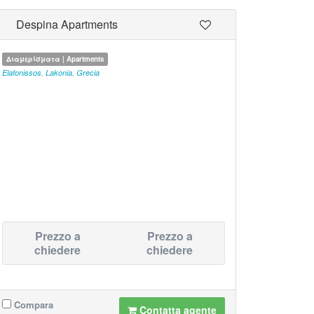
Despina Apartments
Διαμερίσματα | Apartments
Elafonissos
,
Lakonia
,
Grecia
Prezzo a
Prezzo a
chiedere
chiedere
Compara
Contatta agente