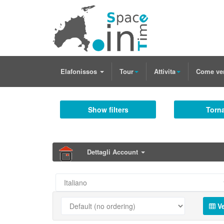
Elafonissos
Tour
Attivita
Come ve
Show filters
Torna
Dettagli Account
Ve