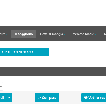
nire
Il soggiorno
Dove si mangia
Mercato locale
A
 ai risultati di ricerca
di
Compara
Vedi la tua 