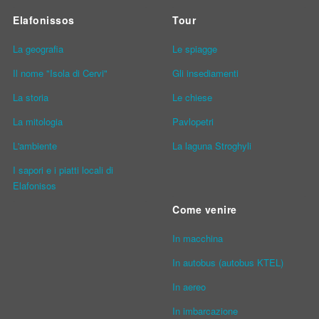
Elafonissos
Tour
La geografia
Le spiagge
Il nome "Isola di Cervi"
Gli insediamenti
La storia
Le chiese
La mitologia
Pavlopetri
L'ambiente
La laguna Stroghyli
I sapori e i piatti locali di
Elafonisos
Come venire
In macchina
In autobus (autobus KTEL)
In aereo
In imbarcazione