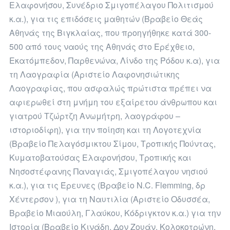
Ελαφονήσου, Συνέδριο Σμιγοπέλαγου Πολιτισμού
κ.α.), για τις επιδόσεις μαθητών (Βραβείο Θεάς
Αθηνάς της Βιγκλαίας, που προηγήθηκε κατά 300-
500 από τους ναούς της Αθηνάς στο Ερέχθειο,
Εκατόμπεδον, Παρθενώνα, Λίνδο της Ρόδου κ.α), για
τη Λαογραφία (Αριστείο Λαφονησιώτικης
Λαογραφίας, που ασφαλώς πρώτιστα πρέπει να
αφιερωθεί στη μνήμη του εξαίρετου άνθρωπου και
γιατρού Τζώρτζη Ανωμήτρη, λαογράφου –
ιστοριοδίφη), για την ποίηση και τη Λογοτεχνία
(Βραβείο Πελαγόσμικτου Σίμου, Τροπικής Πούντας,
Κυματοβατούσας Ελαφονήσου, Τροπικής και
Νησοστέφανης Παναγιάς, Σμιγοπέλαγου νησιού
κ.α.), για τις Έρευνες (Βραβείο N.C. Flemming, δρ
Χέντερσον ), για τη Ναυτιλία (Αριστείο Οδυσσέα,
Βραβείο Μιαούλη, Γλαύκου, Κόδριγκτον κ.α.) για την
Ιστορία (Βραβείο Κινάδη, Δον Ζουάν, Κολοκοτρώνη,