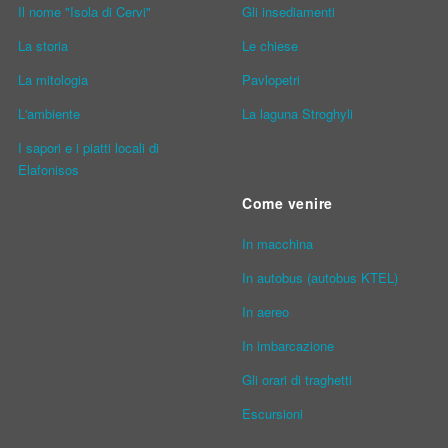
Il nome "Isola di Cervi"
Gli insediamenti
La storia
Le chiese
La mitologia
Pavlopetri
L'ambiente
La laguna Stroghyli
I sapori e i piatti locali di
Elafonisos
Come venire
In macchina
In autobus (autobus KTEL)
In aereo
In imbarcazione
Gli orari di traghetti
Escursioni