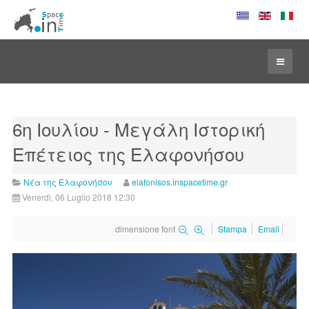
6η Ιουλίου - Μεγάλη Ιστορική
Επέτειος της Ελαφονήσου
Νέα της Ελαφονήσου
elafonisos.inspacetime.gr
Venerdì, 06 Luglio 2018 12:30
dimensione font
Stampa
Email