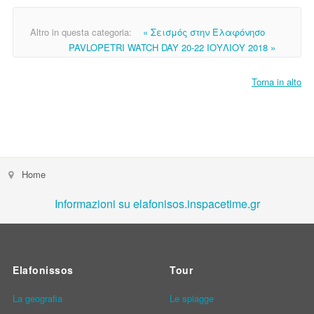
Altro in questa categoria:
« Σεισμός στην Ελαφόνησο
PAVLOPETRI WATCH DAY 20-22 ΙΟΥΛΙΟΥ 2018 »
Torna in alto
Home
Informazioni su elafonisos.inspacetime.gr
Elafonissos
Tour
La geografia
Le spiagge