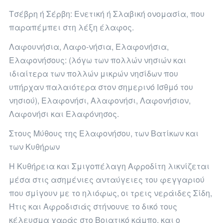
Τσέβρη ή Σέρβη: Ενετική ή Σλαβική ονομασία, που
παραπέμπει στη λέξη έλαφος.
Λαφουνήσια, Λαφο-νήσια, Ελαφονήσια,
Ελαφονήσους: (λόγω των πολλών νησιών και
ιδιαίτερα των πολλών μικρών νησίδων που
υπήρχαν παλαιότερα στον σημερινό Ισθμό του
νησιού), Ελαφονήσι, Αλαφονήσι, Λαφονήσιον,
Λαφονήσι και Ελαφόνησος.
Στους Μύθους της Ελαφονήσου, των Βατίκων και
των Κυθήρων
Η Κυθήρεια και Σμιγοπέλαγη Αφροδίτη λικνίζεται
μέσα στις ασημένιες ανταύγειες του φεγγαριού
που σμίγουν με το ηλιόφως, οι τρεις νεράιδες Σίδη,
Ήτις και Αφροδισιάς στήνουνε το δικό τους
κέλευσμα χαράς στο Βοιατικό κάμπο, και ο