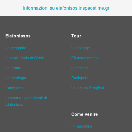
Informazioni su elafonisos.inspacetime.gr
Elafonissos
Tour
La geografia
Le spiagge
Il nome "Isola di Cervi"
Gli insediamenti
La storia
Le chiese
La mitologia
Pavlopetri
L'ambiente
La laguna Stroghyli
I sapori e i piatti locali di
Elafonisos
Come venire
In macchina