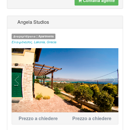
Contatta agente
Angela Studios
Διαμερίσματα | Apartments
Ελαφόνησος
,
Lakonia
,
Grecia
Prezzo a chiedere
Prezzo a chiedere