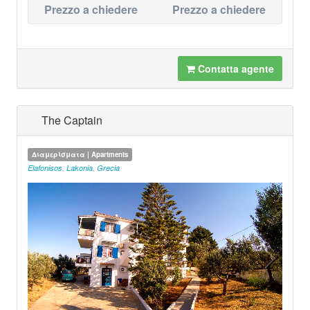
Prezzo a chiedere
Prezzo a chiedere
Contatta agente
The Captain
Διαμερίσματα | Apartments
Elafonisos
,
Lakonia
,
Grecia