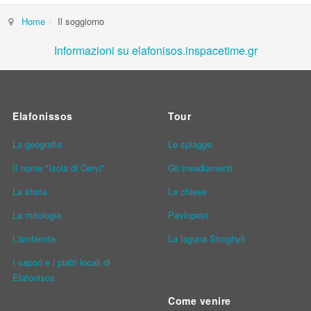
Home
Il soggiorno
Informazioni su elafonisos.inspacetime.gr
Elafonissos
Tour
La geografia
Le spiagge
Il nome "Isola di Cervi"
Gli insediamenti
La storia
Le chiese
La mitologia
Pavlopetri
L'ambiente
La laguna Stroghyli
I sapori e i piatti locali di
Elafonisos
Come venire