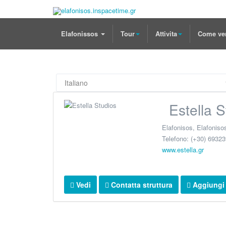
Elafonissos
Tour
Attivita
Come ve
Estella 
Elafonisos
,
Elafoniso
Telefono:
(+30) 69323
www.estella.gr
Vedi
Contatta struttura
Aggiungi a