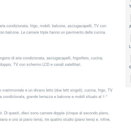
Υ
aria condizionata, frigo, mobili, balcone, asciugacapelli, TV con
Α
pio balcone. Le camere triple hanno un pavimento della cucina.
L
gono di aria condizionata, asciugacapelli, frigorifero, cucina,
 doppio, TV con schermo LCD e canali satellitari.
Θ
 matrimoniale e un divano letto (due letti singoli), cucina, frigo, TV
ia condizionata, grande terrazza e balcone e mobili situato al 1 °
ani. Di questi, dieci sono camere doppie (cinque al secondo piano,
iano e uno al piano terra), tre quattro studio (piano terra) e, infine,