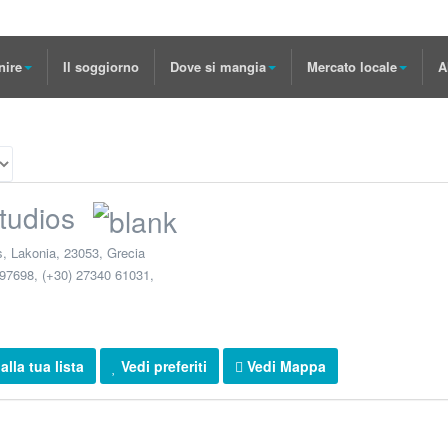
nire
Il soggiorno
Dove si mangia
Mercato locale
A
Studios
s
,
Lakonia
,
23053
,
Grecia
97698, (+30) 27340 61031
,
lla tua lista
Vedi preferiti
Vedi Mappa