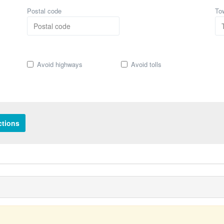
Postal code
To
Avoid highways
Avoid tolls