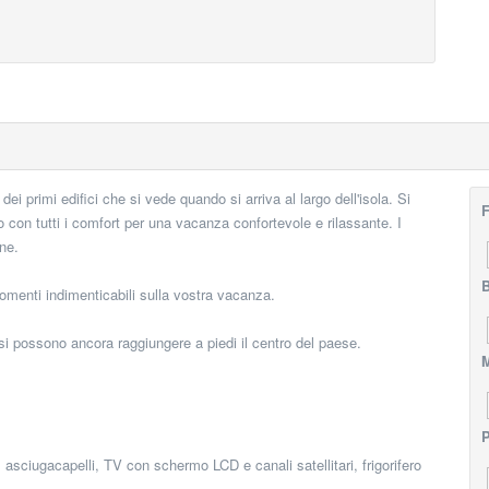
dei primi edifici che si vede quando si arriva al largo dell'isola. Si
F
con tutti i comfort per una vacanza confortevole e rilassante. I
ne.
momenti indimenticabili sulla vostra vacanza.
si possono ancora raggiungere a piedi il centro del paese.
M
P
asciugacapelli, TV con schermo LCD e canali satellitari, frigorifero