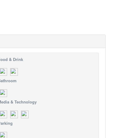
ood & Drink
Bathroom
edia & Technology
arking