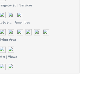
πηρεσίες | Services
νέσεις | Amenities
iving Area
έα | Views