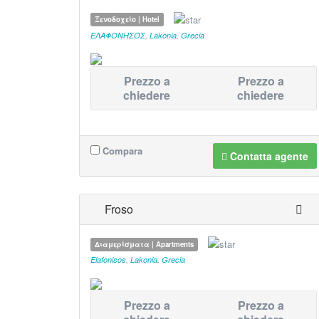
Ξενοδοχείο | Hotel
ΕΛΑΦΟΝΗΣΟΣ
,
Lakonia
,
Grecia
Prezzo a
Prezzo a
chiedere
chiedere
Compara
Contatta agente
Froso
Διαμερίσματα | Apartments
Elafonisos
,
Lakonia
,
Grecia
Prezzo a
Prezzo a