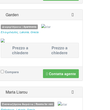
Garden
Διαμερίσματα | Apartments
Ελαφόνησος
,
Lakonia
,
Grecia
Prezzo a
Prezzo a
chiedere
chiedere
Compara
Contatta agente
Maria Liarou
Ενοικιαζόμενα δωμάτια | Rooms for rent
Elafonissos
,
Lakonia
,
Grecia