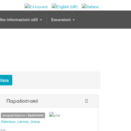
ltre informazioni utili
Escursioni
lista
Παραδοσιακό
Διαμερίσματα | Apartments
Elafonisos
,
Lakonia
,
Grecia