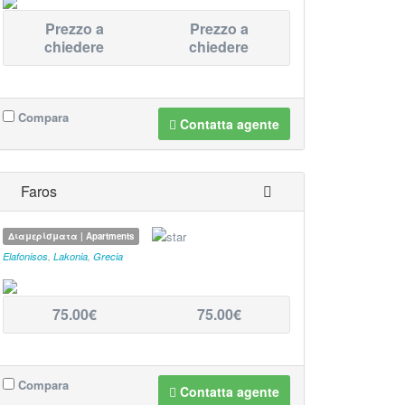
Prezzo a
Prezzo a
chiedere
chiedere
Compara
Contatta agente
Faros
Διαμερίσματα | Apartments
Elafonisos
,
Lakonia
,
Grecia
75.00€
75.00€
Compara
Contatta agente