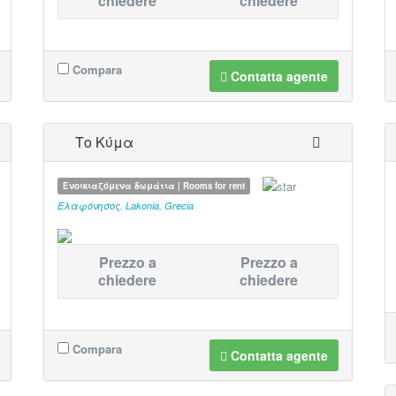
chiedere
chiedere
Compara
Contatta agente
Το Κύμα
Ενοικιαζόμενα δωμάτια | Rooms for rent
Ελαφόνησος
,
Lakonia
,
Grecia
Prezzo a
Prezzo a
chiedere
chiedere
Compara
Contatta agente