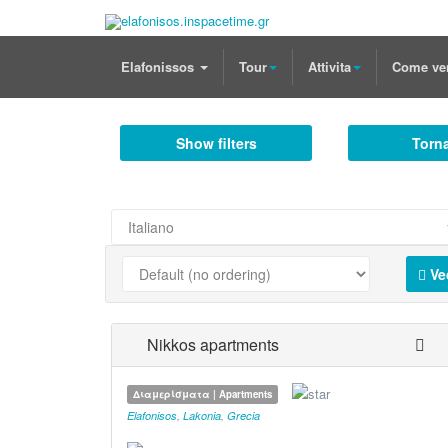
Elafonissos
Tour
Attivita
Come ve
Show filters
Torna
Ve
Nikkos apartments
Διαμερίσματα | Apartments
Elafonisos
,
Lakonia
,
Grecia