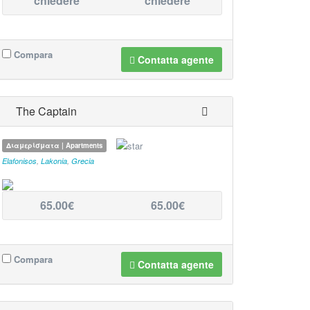
chiedere
chiedere
Compara
Contatta agente
The Captain
Διαμερίσματα | Apartments
Elafonisos
,
Lakonia
,
Grecia
65.00€
65.00€
Compara
Contatta agente