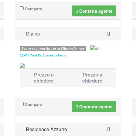
Compara
Contatta agente
Gialos
Ενοικιαζόμενα δωμάτια | Rooms for rent
ELAFONISOS
,
Lakonia
,
Grecia
Prezzo a
Prezzo a
chiedere
chiedere
Compara
Contatta agente
Residence Azzurro