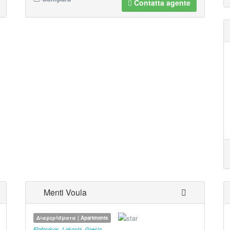
Contatta agente
Menti Voula
Διαμερίσματα | Apartments
Elafonisos
,
Lakonia
,
Grecia