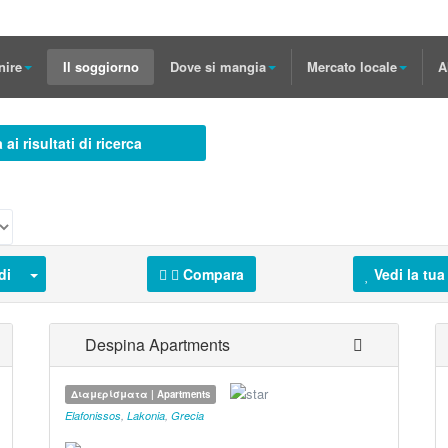
nire
Il soggiorno
Dove si mangia
Mercato locale
A
 ai risultati di ricerca
di
Compara
Vedi la tua 
Despina Apartments
Διαμερίσματα | Apartments
Elafonissos
,
Lakonia
,
Grecia