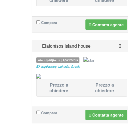
chiedere
chiedere
Compara
Contatta agente
Elafonisos Island house
Διαμερίσματα | Apartments
Ελαφόνησος
,
Lakonia
,
Grecia
Prezzo a
Prezzo a
chiedere
chiedere
Compara
Contatta agente