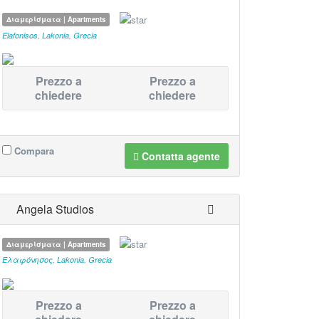
Διαμερίσματα | Apartments
Elafonisos
,
Lakonia
,
Grecia
Prezzo a
Prezzo a
chiedere
chiedere
Compara
Contatta agente
Angela Studios
Διαμερίσματα | Apartments
Ελαφόνησος
,
Lakonia
,
Grecia
Prezzo a
Prezzo a