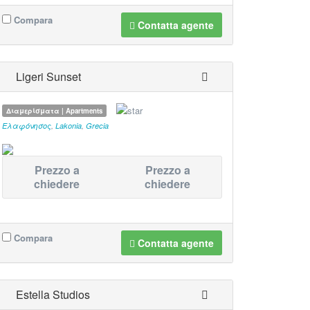
Compara
Contatta agente
Ligeri Sunset
Διαμερίσματα | Apartments
Ελαφόνησος
,
Lakonia
,
Grecia
Prezzo a
Prezzo a
chiedere
chiedere
Compara
Contatta agente
Estella Studios