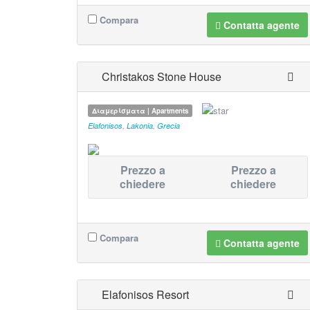
Compara
Contatta agente
Christakos Stone House
Διαμερίσματα | Apartments
Elafonisos
,
Lakonia
,
Grecia
Prezzo a
Prezzo a
chiedere
chiedere
Compara
Contatta agente
Elafonisos Resort