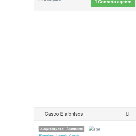
Contatta agente
Castro Elafonisos
Διαμερίσματα | Apartments
Elafonisos
,
Lakonia
,
Grecia