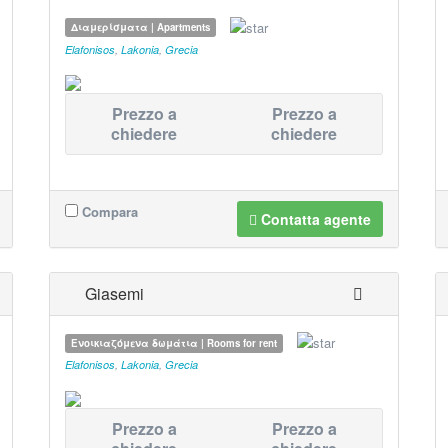
Διαμερίσματα | Apartments
Elafonisos
,
Lakonia
,
Grecia
Prezzo a
Prezzo a
chiedere
chiedere
Compara
Contatta agente
Giasemi
Ενοικιαζόμενα δωμάτια | Rooms for rent
Elafonisos
,
Lakonia
,
Grecia
Prezzo a
Prezzo a