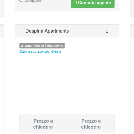
Compara
Contatta agente
Despina Apartments
Διαμερίσματα | Apartments
Elafonissos
,
Lakonia
,
Grecia
Prezzo a
Prezzo a
chiedere
chiedere