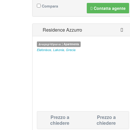
Compara
Contatta agente
Residence Azzurro
Διαμερίσματα | Apartments
Elafonisos
,
Lakonia
,
Grecia
Prezzo a
Prezzo a
chiedere
chiedere