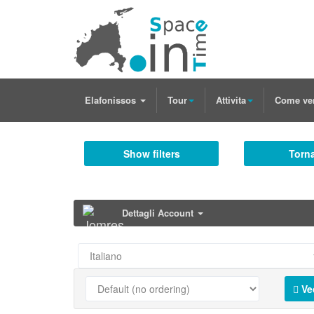
Elafonissos
Tour
Attivita
Come ve
Show filters
Torna
Dettagli Account
Ve