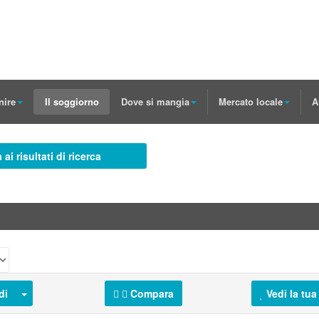
nire
Il soggiorno
Dove si mangia
Mercato locale
A
 ai risultati di ricerca
di
Compara
Vedi la tua 