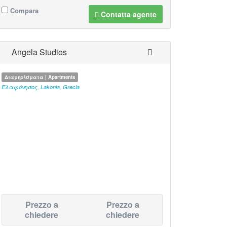
Compara
Contatta agente
Angela Studios
Διαμερίσματα | Apartments
Ελαφόνησος
,
Lakonia
,
Grecia
Prezzo a
Prezzo a
chiedere
chiedere