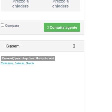
Prezzo a
Prezzo a
chiedere
chiedere
Compara
Contatta agente
Giasemi
Ενοικιαζόμενα δωμάτια | Rooms for rent
Elafonisos
,
Lakonia
,
Grecia