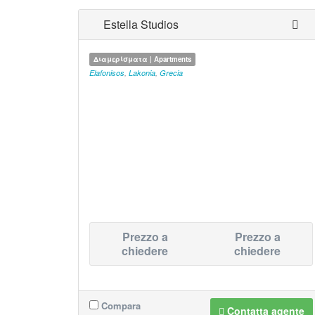
Estella Studios
Διαμερίσματα | Apartments
Elafonisos
,
Lakonia
,
Grecia
Prezzo a
Prezzo a
chiedere
chiedere
Compara
Contatta agente