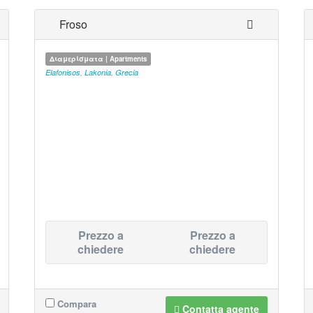
Froso
Διαμερίσματα | Apartments
Elafonisos
,
Lakonia
,
Grecia
Prezzo a
Prezzo a
chiedere
chiedere
Compara
Contatta agente