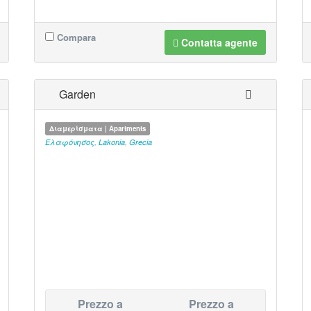
Compara
Contatta agente
Garden
Διαμερίσματα | Apartments
Ελαφόνησος
,
Lakonia
,
Grecia
Prezzo a
Prezzo a