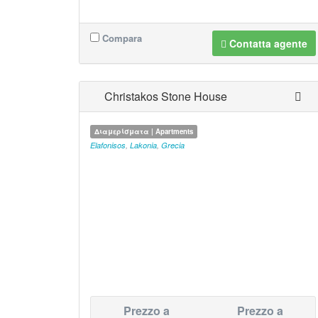
Compara
Contatta agente
Christakos Stone House
Διαμερίσματα | Apartments
Elafonisos
,
Lakonia
,
Grecia
Prezzo a
Prezzo a