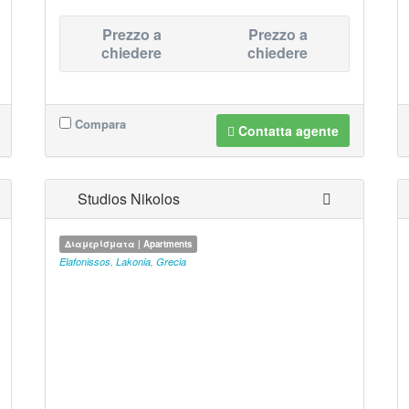
Prezzo a
Prezzo a
chiedere
chiedere
Compara
Contatta agente
Studios Nikolos
Διαμερίσματα | Apartments
Elafonissos
,
Lakonia
,
Grecia