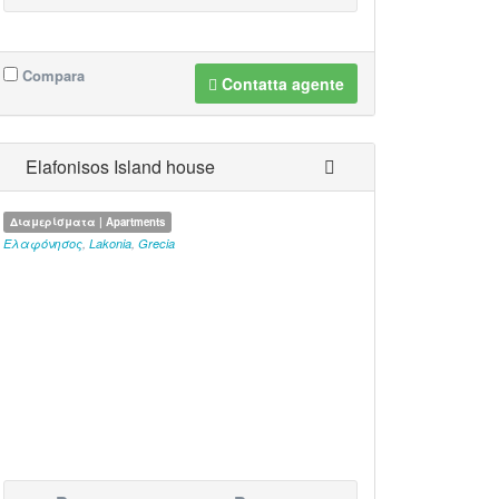
Compara
Contatta agente
Elafonisos Island house
Διαμερίσματα | Apartments
Ελαφόνησος
,
Lakonia
,
Grecia