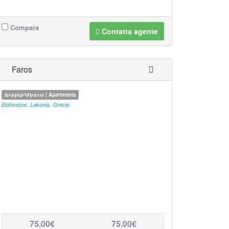
Compara
Contatta agente
Faros
Διαμερίσματα | Apartments
Elafonisos
,
Lakonia
,
Grecia
75.00€
75.00€