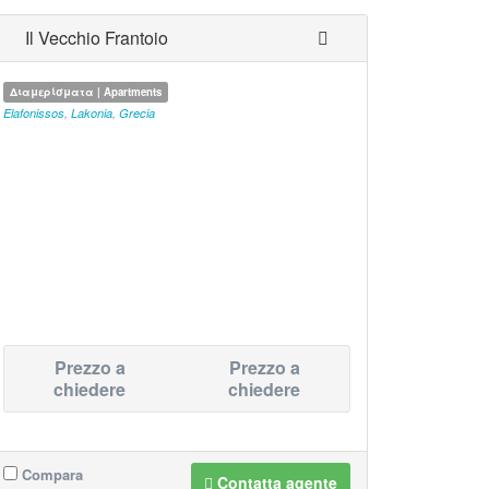
Il Vecchio Frantoio
Διαμερίσματα | Apartments
Elafonissos
,
Lakonia
,
Grecia
Prezzo a
Prezzo a
chiedere
chiedere
Compara
Contatta agente