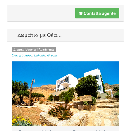
Contatta agente
Δωμάτια με Θέα…
Διαμερίσματα | Apartments
Ελαφόνησος
,
Lakonia
,
Grecia