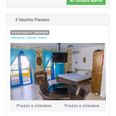
Contatta agente
Il Vecchio Frantoio
Διαμερίσματα | Apartments
Elafonissos
,
Lakonia
,
Grecia
Prezzo a chiedere
Prezzo a chiedere