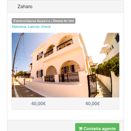
Zaharo
Ενοικιαζόμενα δωμάτια | Rooms for rent
Elafonisos
,
Lakonia
,
Grecia
40,00€
40,00€
Contatta agente