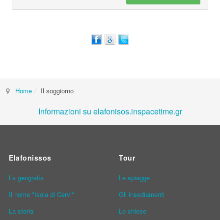
Home
Il soggiorno
Informazioni su elafonisos.inspacetime.gr
Elafonissos
Tour
La geografia
Le spiagge
Il nome "Isola di Cervi"
Gli insediamenti
La storia
Le chiese