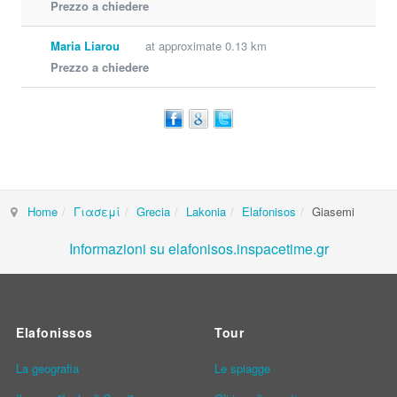
Prezzo a chiedere
Maria Liarou
at approximate 0.13 km
Prezzo a chiedere
Home
Γιασεμί
Grecia
Lakonia
Elafonisos
Giasemi
Informazioni su elafonisos.inspacetime.gr
Elafonissos
Tour
La geografia
Le spiagge