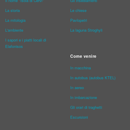
Il nome "Isola di Cervi"
Gli insediamenti
La storia
Le chiese
La mitologia
Pavlopetri
L'ambiente
La laguna Stroghyli
I sapori e i piatti locali di
Elafonisos
Come venire
In macchina
In autobus (autobus KTEL)
In aereo
In imbarcazione
Gli orari di traghetti
Escursioni