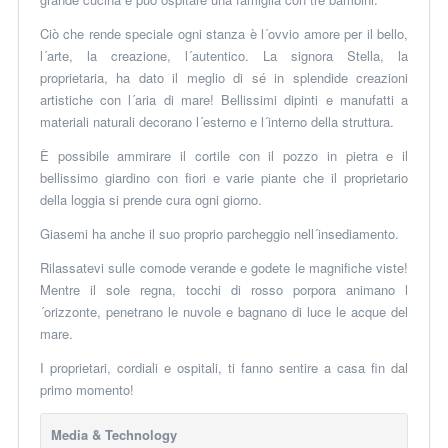
Ciò che rende speciale ogni stanza è l´ovvio amore per il bello,
l´arte, la creazione, l´autentico. La signora Stella, la
proprietaria, ha dato il meglio di sé in splendide creazioni
artistiche con l´aria di mare! Bellissimi dipinti e man
u
fatti
a
materiali naturali decorano l´esterno e l´interno della struttura.
È possibile ammirare il cortile con il pozzo in pietra e il
bellissimo giardino con fiori e varie piante che il proprietario
del
la
lo
ggia
si prende cura ogni giorno.
Giasemi
ha anche il
suo
proprio parcheggio nell´insediamento.
Rilassat
evi
sulle comode verande e godet
e
le magnifiche viste!
Mentre il sole regna, tocchi
di
rosso porpora animano l
´orizzonte, penetrano le nuvole e bagnano di luce le acque del
mare.
I proprietari, cordiali e ospitali, ti fanno sentire a casa fin dal
primo momento!
Media & Technology