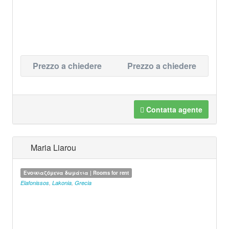
Prezzo a chiedere
Prezzo a chiedere
Contatta agente
Maria Liarou
Ενοικιαζόμενα δωμάτια | Rooms for rent
Elafonissos
,
Lakonia
,
Grecia