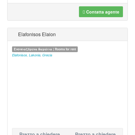
Contatta agente
Elafonisos Elaion
Ενοικιαζόμενα δωμάτια | Rooms for rent
Elafonisos
,
Lakonia
,
Grecia
Prezzo a chiedere
Prezzo a chiedere