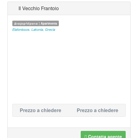
Il Vecchio Frantoio
Διαμερίσματα | Apartments
Elafonissos
,
Lakonia
,
Grecia
Prezzo a chiedere
Prezzo a chiedere
Contatta agente