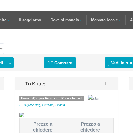
nire
Il soggiorno
Dove si mangia
Mercato locale
A
di
Compara
Vedi la tua 
Το Κύμα
Ενοικιαζόμενα δωμάτια | Rooms for rent
Ελαφόνησος
,
Lakonia
,
Grecia
Prezzo a
Prezzo a
chiedere
chiedere