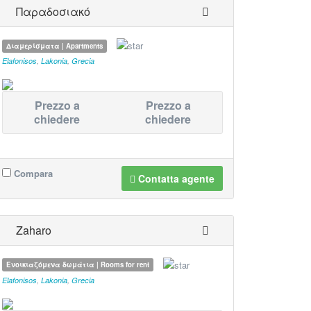
Παραδοσιακό
Διαμερίσματα | Apartments
Elafonisos
,
Lakonia
,
Grecia
Prezzo a
Prezzo a
chiedere
chiedere
Compara
Contatta agente
Zaharo
Ενοικιαζόμενα δωμάτια | Rooms for rent
Elafonisos
,
Lakonia
,
Grecia