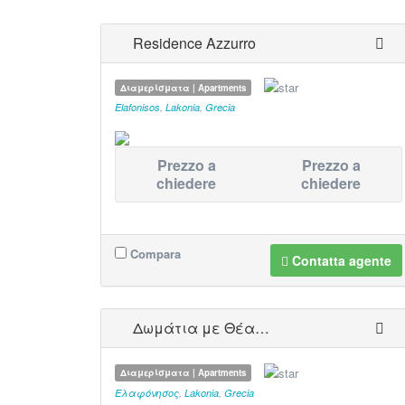
Residence Azzurro
Διαμερίσματα | Apartments
Elafonisos
,
Lakonia
,
Grecia
Prezzo a
Prezzo a
chiedere
chiedere
Compara
Contatta agente
Δωμάτια με Θέα…
Διαμερίσματα | Apartments
Ελαφόνησος
,
Lakonia
,
Grecia