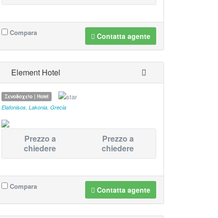
Compara
Contatta agente
Element Hotel
Ξενοδοχείο | Hotel
Elafonisos
,
Lakonia
,
Grecia
Prezzo a
Prezzo a
chiedere
chiedere
Compara
Contatta agente