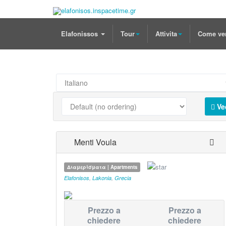
Elafonissos
Tour
Attivita
Come ve
Ve
Menti Voula
Διαμερίσματα | Apartments
Elafonisos
,
Lakonia
,
Grecia
Prezzo a
Prezzo a
chiedere
chiedere