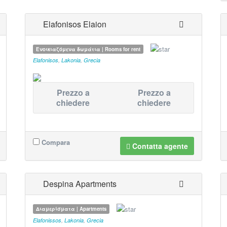
Elafonisos Elaion
Ενοικιαζόμενα δωμάτια | Rooms for rent
Elafonisos
,
Lakonia
,
Grecia
Prezzo a
Prezzo a
chiedere
chiedere
Compara
Contatta agente
Despina Apartments
Διαμερίσματα | Apartments
Elafonissos
,
Lakonia
,
Grecia