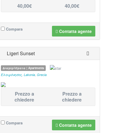
40,00€
40,00€
Compara
Contatta agente
Ligeri Sunset
Διαμερίσματα | Apartments
Ελαφόνησος
,
Lakonia
,
Grecia
Prezzo a
Prezzo a
chiedere
chiedere
Compara
Contatta agente