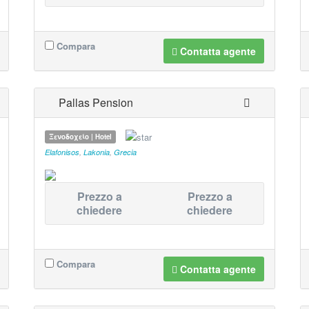
Compara
Contatta agente
Pallas Pension
Ξενοδοχείο | Hotel
Elafonisos
,
Lakonia
,
Grecia
Prezzo a
Prezzo a
chiedere
chiedere
Compara
Contatta agente