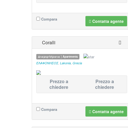
Compara
Contatta agente
Coralli
Διαμερίσματα | Apartments
ΕΛΑΦΟΝΗΣΟΣ
,
Lakonia
,
Grecia
Prezzo a
Prezzo a
chiedere
chiedere
Compara
Contatta agente