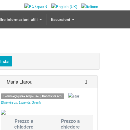
ltre informazioni utili
Escursioni
lista
Maria Liarou
Ενοικιαζόμενα δωμάτια | Rooms for rent
Elafonissos
,
Lakonia
,
Grecia
Prezzo a
Prezzo a
chiedere
chiedere