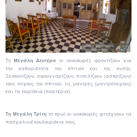
Τη
Μεγάλη Δευτέρα
οι νοικοκυρές φροντίζουν για
την καθαριότητα του σπιτιού και της αυλής.
Ξεσκονίζουν, σφουγγαρίζουν, πιτσιλίζουν (ασπρίζουν)
τους τοίχους του σπιτιού, τις μάντρες (μαντρότοιχους)
και τα τουράκια (παρτέρια).
Τη Μεγάλη Τρίτη
το πρωί οι νοικοκυρές
φτιάχνουν
τα
πασχαλινά κουλουράκια τους.