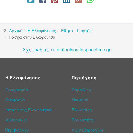
Αρχική
Η Ελαφόνησος
Έθιμα - Γιορτές
Πάσχα στην Ελαφόνησο
Σχετικά με το elafonisos.inspacetime.gr
Η Ελαφόνησος
Περιήγηση
Γεωγραφία
Παραλίες
Ονομασία
Οικισμοί
Ιστορία της Ελαφονήσου
Εκκλησίες
Μυθολογία
Παυλοπέτρι
Περιβάλλον
Λίμνη Στρογγύλη