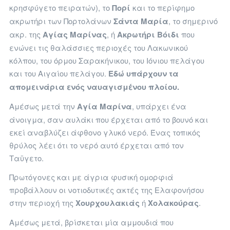
κρησφύγετο πειρατών), το
Πορί
και το περίφημο
ακρωτήρι των Πορτολάνων
Σάντα Μαρία
, το σημερινό
ακρ. της
Αγίας Μαρίνας
, ή
Ακρωτήρι Βόιδι
που
ενώνει τις θαλάσσιες περιοχές του Λακωνικού
κόλπου, του όρμου Σαρακήνικου, του Ιόνιου πελάγου
και του Αιγαίου πελάγου.
Εδώ υπάρχουν τα
απομεινάρια ενός ναυαγισμένου πλοίου.
Αμέσως μετά την
Αγία Μαρίνα
, υπάρχει ένα
άνοιγμα, σαν αυλάκι που έρχεται από το βουνό και
εκεί αναβλύζει άφθονο γλυκό νερό. Ένας τοπικός
θρύλος λέει ότι το νερό αυτό έρχεται από τον
Ταϋγετο.
Πρωτόγονες και με άγρια φυσική ομορφιά
προβάλλουν οι νοτιοδυτικές ακτές της Ελαφονήσου
στην περιοχή της
Χουρχουλακιάς
ή
Χολακούρας
.
Αμέσως μετά, βρίσκεται μία αμμουδιά που