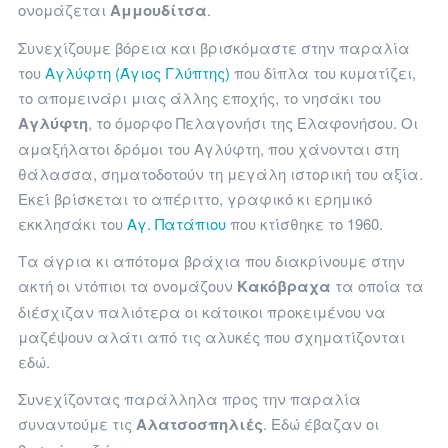
ονομάζεται
Αμμουδίτσα
.
Συνεχίζουμε βόρεια και βρισκόμαστε στην παραλία
του
Αγλύφτη (Άγιος Γλύπτης)
που δίπλα του κυματίζει,
το απομεινάρι μιας άλλης εποχής, το νησάκι του
Αγλύφτη
, το όμορφο Πελαγονήσι της Ελαφονήσου. Οι
αμαξήλατοι δρόμοι του Αγλύφτη, που χάνονται στη
θάλασσα, σηματοδοτούν τη μεγάλη ιστορική του αξία.
Εκεί βρίσκεται το απέριττο, γραφικό κι ερημικό
εκκλησάκι του
Αγ. Πατάπιου
που κτίσθηκε το 1960.
Τα άγρια κι απότομα βράχια που διακρίνουμε στην
ακτή οι ντόπιοι τα ονομάζουν
Κακόβραχα
τα οποία τα
διέσχιζαν παλιότερα οι κάτοικοι προκειμένου να
μαζέψουν αλάτι από τις αλυκές που σχηματίζονται
εδώ.
Συνεχίζοντας παράλληλα προς την παραλία
συναντούμε τις
Αλατσοσπηλιές
. Εδώ έβαζαν οι