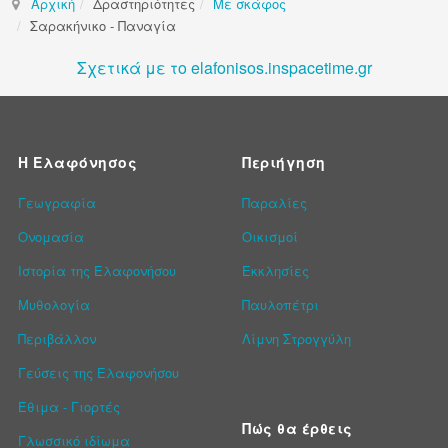
Αρχική
Δραστηριότητες
Με σκάφος
Σαρακήνικο - Παναγία
Σχετικά με το elafonisos.inspacetime.gr
Η Ελαφόνησος
Περιήγηση
Γεωγραφία
Παραλίες
Ονομασία
Οικισμοί
Ιστορία της Ελαφονήσου
Εκκλησίες
Μυθολογία
Παυλοπέτρι
Περιβάλλον
Λίμνη Στρογγύλη
Γεύσεις της Ελαφονήσου
Έθιμα - Γιορτές
Πώς θα έρθεις
Γλωσσικό ιδίωμα