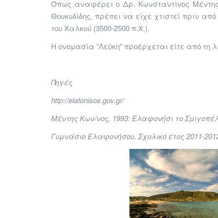
Όπως αναφέρει ο Δρ. Κωνσταντίνος Μέντης
Θουκυδίδης, πρέπει να είχε χτιστεί πριν απ
του Χαλκού (3500-2500 π.Χ.).
Η ονομασία “Λεύκη” προέρχεται είτε από τη λ
Πηγές
http://elafonisos.gov.gr/
Μέντη
ς
Κων/νος, 1993: Ελαφονήσι το Σμιγοπέ
Γυμνάσιο Ελαφονήσου, Σχολικό έτος 2011-2012