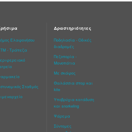
Χρήσιμα
Δραστηριότητες
ήμος Ελαφονήσου
Ποδηλασία - Οδικές
διαδρομές
ΤΜ - Τράπεζα
Πεζοπορία -
εριφερειακό
Μονοπάτια
ατρείο
Με σκάφος
Φαρμακείο
Θαλάσσια σπορ και
στυνομικός Σταθμός
kite
ιμεναρχείο
Υποβρύχια κατάδυση
και snorkeling
Ψάρεμα
Σύντομες