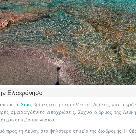
την Ελαφόνησο
ο προς το
Σίμο
, βρίσκεται η παραλία της Λεύκης, μια μικρ
ρφες σμαραγδένιες αποχρώσεις. Συχνά ο όρμος της Λεύκη
κότερο σημείο του νησιού.
ό προς τη Λεύκη, στο ψηλότερο σημείο της διαδρομής. Η θέ