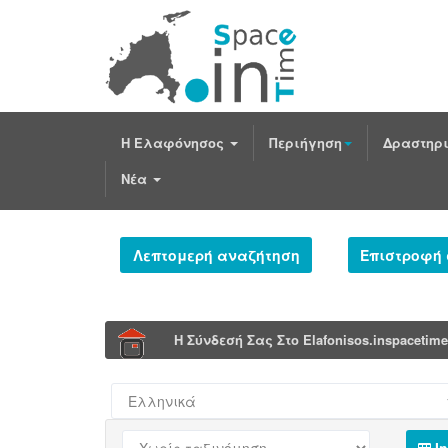
Η Ελαφόνησος
Περιήγηση
Δραστηρι
Νέα
Λεπτομερή αναζήτηση
Επιστροφή
Η Σύνδεσή Σας Στο Elafonisos.inspacetim