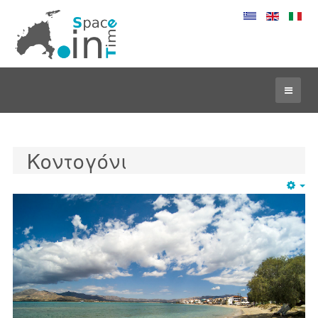
Κοντογόνι
Em