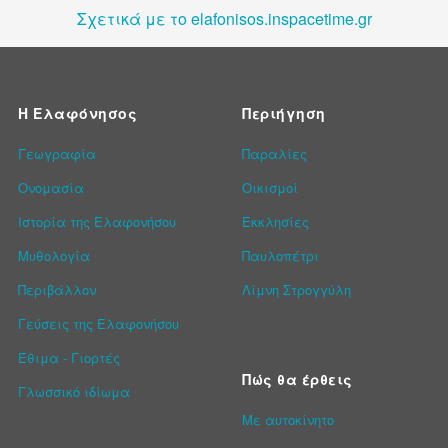
Σχετικά με το elafonisos.inspacetime.gr
Η Ελαφόνησος
Περιήγηση
Γεωγραφία
Παραλίες
Ονομασία
Οικισμοί
Ιστορία της Ελαφονήσου
Εκκλησίες
Μυθολογία
Παυλοπέτρι
Περιβάλλον
Λίμνη Στρογγύλη
Γεύσεις της Ελαφονήσου
Έθιμα - Γιορτές
Πώς θα έρθεις
Γλωσσικό ιδίωμα
Με αυτοκίνητο