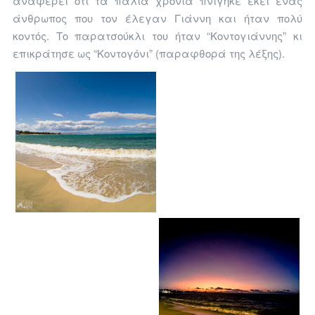
αναφέρει ότι τα παλιά χρόνια πνίγηκε εκεί ένας
άνθρωπος που τον έλεγαν Γιάννη και ήταν πολύ
κοντός. Το παρατσούκλι του ήταν “Κοντογιάννης” κι
επικράτησε ως “Κοντογόνι” (παραφθορά της λέξης).