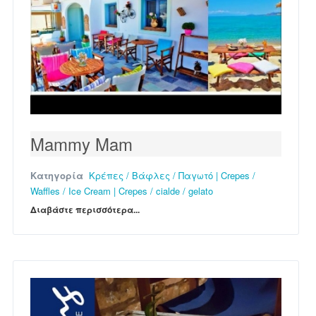
Mammy Mam
Κατηγορία
Κρέπες / Βάφλες / Παγωτό | Crepes /
Waffles / Ice Cream | Crepes / cialde / gelato
Διαβάστε περισσότερα...