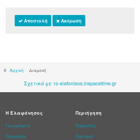
Αποστολή
Ακύρωση
Αρχική
Διαμονή
Σχετικά με το elafonisos.inspacetime.gr
Η Ελαφόνησος
Περιήγηση
Γεωγραφία
Παραλίες
Ονομασία
Οικισμοί