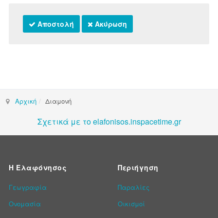
Αποστολή
Ακύρωση
Αρχική
Διαμονή
Σχετικά με το elafonisos.inspacetime.gr
Η Ελαφόνησος
Περιήγηση
Γεωγραφία
Παραλίες
Ονομασία
Οικισμοί