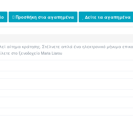
ίο
Προσθήκη στα αγαπημένα
Δείτε τα αγαπημένα
ί αίτημα κράτησης. Στέλνετε απλά ένα ηλεκτρονικό μήνυμα επικοιν
τε στο ξενοδοχείο Maria Liarou