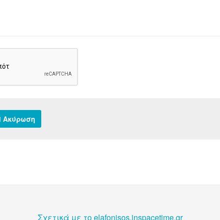
Ακύρωση
Σχετικά με το elafonisos.inspacetime.gr