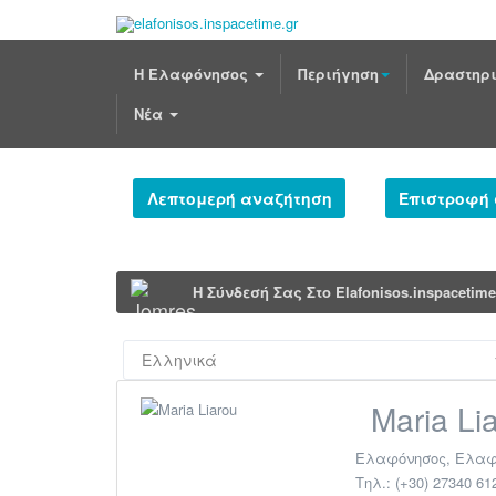
Η Ελαφόνησος
Περιήγηση
Δραστηρι
Νέα
Λεπτομερή αναζήτηση
Επιστροφή
Η Σύνδεσή Σας Στο Elafonisos.inspacetim
Maria Li
Ελαφόνησος
,
Ελαφ
Τηλ.:
(+30) 27340 61