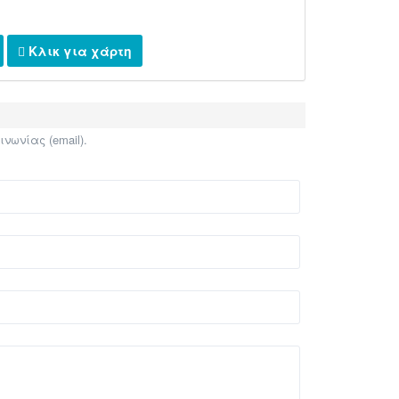
Κλικ για χάρτη
ωνίας (email).