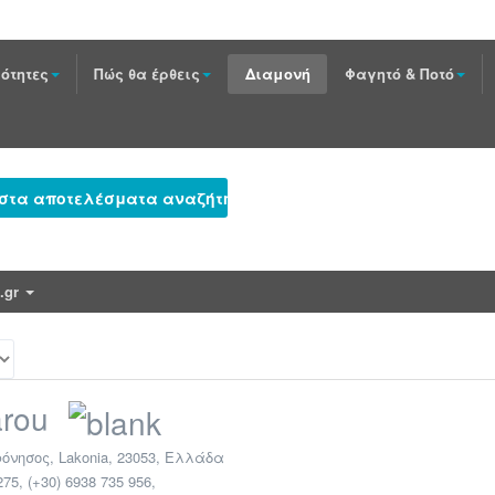
ότητες
Πώς θα έρθεις
Διαμονή
Φαγητό & Ποτό
 στα αποτελέσματα αναζήτησης
e.gr
arou
όνησος
,
Lakonia
,
23053
,
Ελλάδα
275, (+30) 6938 735 956
,