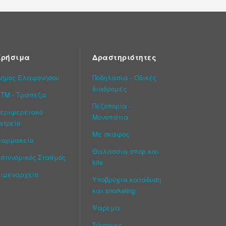
Χρήσιμα
Δραστηριότητες
ήμος Ελαφονήσου
Ποδηλασία - Οδικές
διαδρομές
ΤΜ - Τράπεζα
Πεζοπορία -
εριφερειακό
Μονοπάτια
ατρείο
Με σκάφος
Φαρμακείο
Θαλάσσια σπορ και
στυνομικός Σταθμός
kite
ιμεναρχείο
Υποβρύχια κατάδυση
και snorkeling
Ψάρεμα
Σύντομες