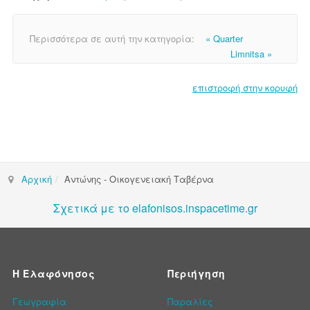
Περισσότερα σε αυτή την κατηγορία:
« Quarter
Limnitsa »
επιστροφή στην κορυφή
Αρχική
Αντώνης - Οικογενειακή Ταβέρνα
Σχετικά με το elafonisos.inspacetime.gr
Η Ελαφόνησος
Περιήγηση
Γεωγραφία
Παραλίες