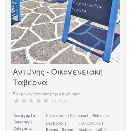
Αντώνης - Οικογενειακή
Ταβέρνα
Βαθμολογήστε αυτή την επιχείρηση
(15 ψήφοι)
Κατηγορία |
Εστιατόριο | Restaurant | Ristorante
Category |
Σερβίρει |
Θαλασσινά |
Categoria:
Serves | Serve:
Seafood | frutti di