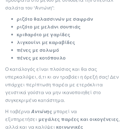
σαλάτα του “Αντώνη”:
ριζότο θαλασσινών με σαφράν
ριζότο με μελάνι σουπιάς
κριθαρότο με γαρίδες
λιγκουίνι με καραβίδες
πένες με σολωμό
πένες με κοτόπουλο
Ο κατάλογός είναι πλούσιος και θα σας
υπερκαλύψει, ό,τι κι αν τραβάει η όρεξή σας! Δεν
υπάρχει περίπτωση παρέα με ετερόκλιτα
γευστικά γούστα να μην ικανοποιηθεί στο
συγκεκριμένο κατάστημα.
Η ταβέρνα
Αντώνης
μπορεί να
εξυπηρετήσει
μεγάλες παρέες και οικογένειες
,
αλλά και να καλύψει
κοινωνικές