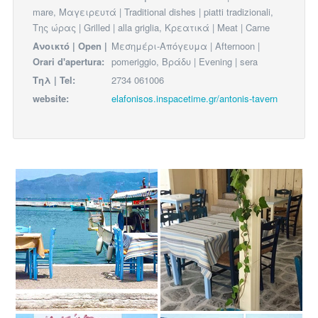
mare, Μαγειρευτά | Traditional dishes | piatti tradizionali,
Της ώρας | Grilled | alla griglia, Κρεατικά | Meat | Carne
Ανοικτό | Open |
Μεσημέρι-Απόγευμα | Afternoon |
Orari d'apertura:
pomeriggio, Βράδυ | Evening | sera
Τηλ | Tel:
2734 061006
website:
elafonisos.inspacetime.gr/antonis-tavern