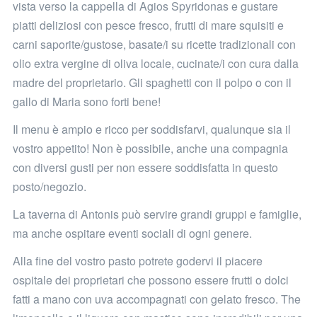
vista verso la cappella di Agios Spyridonas e gustare
piatti deliziosi con pesce fresco, frutti di mare squisiti e
carni saporite/gustose, basate/i su ricette tradizionali con
olio extra vergine di oliva locale, cucinate/i con cura dalla
madre del proprietario. Gli spaghetti con il polpo o con il
gallo di Maria sono forti bene!
Il menu è ampio e ricco per soddisfarvi, qualunque sia il
vostro appetito! Non è possibile, anche una compagnia
con diversi gusti per non essere soddisfatta in questo
posto/negozio.
La taverna di Antonis può servire grandi gruppi e famiglie,
ma anche ospitare eventi sociali di ogni genere.
Alla fine del vostro pasto potrete godervi il piacere
ospitale dei proprietari che possono essere frutti o dolci
fatti a mano con uva accompagnati con gelato fresco. Τhe