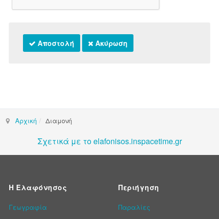
Αποστολή
Ακύρωση
Αρχική
Διαμονή
Σχετικά με το elafonisos.inspacetime.gr
Η Ελαφόνησος
Περιήγηση
Γεωγραφία
Παραλίες