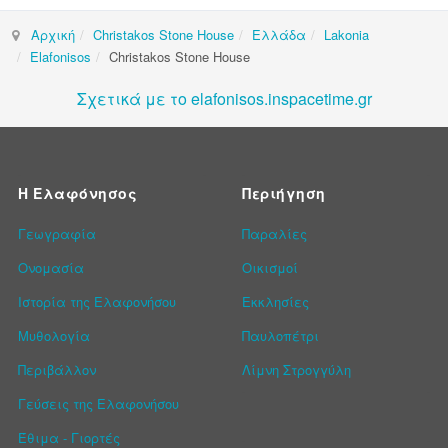
Αρχική
Christakos Stone House
Ελλάδα
Lakonia
Elafonisos
Christakos Stone House
Σχετικά με το elafonisos.inspacetime.gr
Η Ελαφόνησος
Περιήγηση
Γεωγραφία
Παραλίες
Ονομασία
Οικισμοί
Ιστορία της Ελαφονήσου
Εκκλησίες
Μυθολογία
Παυλοπέτρι
Περιβάλλον
Λίμνη Στρογγύλη
Γεύσεις της Ελαφονήσου
Έθιμα - Γιορτές