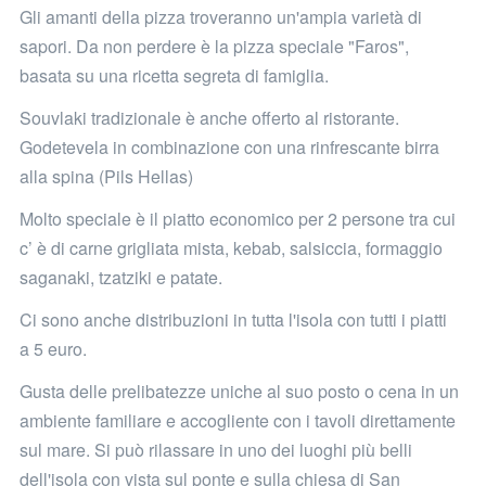
Gli amanti della pizza troveranno un'ampia varietà di
sapori. Da non perdere è la pizza speciale "Faros",
basata su una ricetta segreta di famiglia.
Souvlaki tradizionale è anche offerto al ristorante.
Godetevela in combinazione con una rinfrescante birra
alla spina (Pils Hellas)
Molto speciale è il piatto economico per 2 persone tra cui
c’ è di carne grigliata mista, kebab, salsiccia, formaggio
saganaki, tzatziki e patate.
Ci sono anche distribuzioni in tutta l'isola con tutti i piatti
a 5 euro.
Gusta delle prelibatezze uniche al suo posto o cena in un
ambiente familiare e accogliente con i tavoli direttamente
sul mare. Si può rilassare in uno dei luoghi più belli
dell'isola con vista sul ponte e sulla chiesa di San