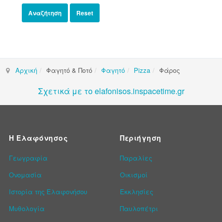
Αρχική
Φαγητό & Ποτό
Φαγητό
Pizza
Φάρος
Σχετικά με το elafonisos.inspacetime.gr
Η Ελαφόνησος
Περιήγηση
Γεωγραφία
Παραλίες
Ονομασία
Οικισμοί
Ιστορία της Ελαφονήσου
Εκκλησίες
Μυθολογία
Παυλοπέτρι