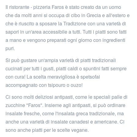
Il ristorante - pizzeria Faros è stato creato da un uomo
che da molti anni si occupa di cibo in Grecia e all'estero e
che è riuscito a sposare la Tradizione con una varietà di
sapori in un'area accessibile a tutti. Tutti i piatti sono fatti
a mano e vengono preparati ogni giorno con ingredienti
puri.
Si può gustare un'ampia varietà di piatti tradizionali
cucinati per tutti i gusti, piatti caldi o spuntini fatti sempre
con cura! La scelta meravigliosa è spetsofai
accompagnato con tsipouro o ouzo!
Ci sono molti deliziosi antipasti, come le speciali palle di
zucchine "Faros". Insieme agli antipasti, si può ordinare
insalate fresche, come l'insalata greca tradizionale, ma
anche una varietà di insalate canadesi e americane. Ci
sono anche piatti per le scelte vegane.