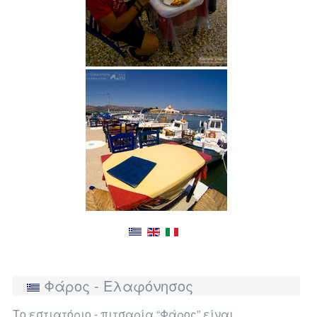
Φάρος - Ελαφόνησος
Το εστιατόριο - πιτσαρία “Φάρος” είναι