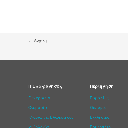
Αρχική
Η Ελαφόνησος
Περιήγηση
Γεωγραφία
Παραλίες
Ονομασία
Οικισμοί
Ιστορία της Ελαφονήσου
Εκκλησίες
Μυθολογία
Παυλοπέτρι