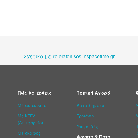
Σχετικά με το elafonisos.inspacetime.gr
Πώς θα έρθεις
Τοπική Αγορά
Με αυτοκίνητο
Καταστήματα
Δ
Με ΚΤΕΛ
Προϊόντα
Α
(Λεωφορείο)
Υπηρεσίες
Π
Με σκάφος
Ι
Φαγητό & Ποτό