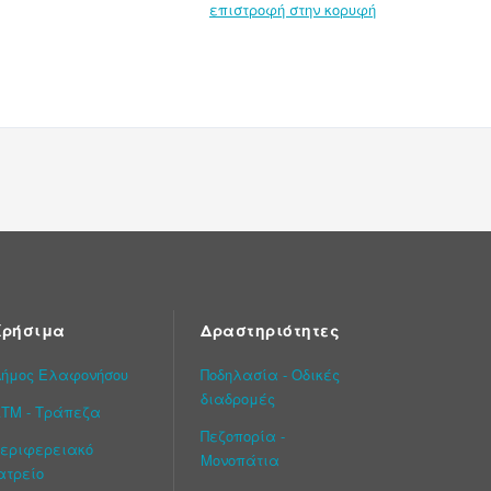
επιστροφή στην κορυφή
Χρήσιμα
Δραστηριότητες
ήμος Ελαφονήσου
Ποδηλασία - Οδικές
διαδρομές
ΤΜ - Τράπεζα
Πεζοπορία -
εριφερειακό
Μονοπάτια
ατρείο