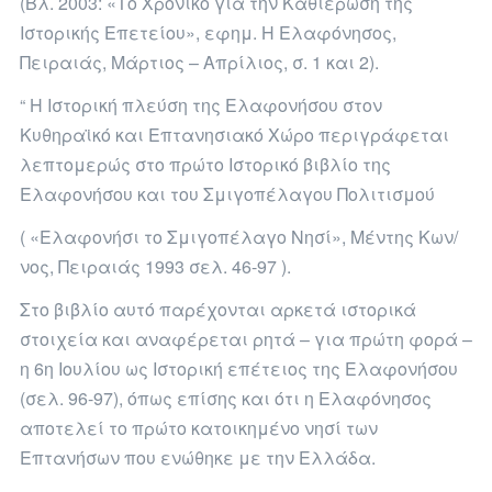
(Βλ. 2003: «Το Χρονικό για την Καθιέρωση της
Ιστορικής Επετείου», εφημ. Η Ελαφόνησος,
Πειραιάς, Μάρτιος – Απρίλιος, σ. 1 και 2).
“ Η Ιστορική πλεύση της Ελαφονήσου στον
Κυθηραϊκό και Επτανησιακό Χώρο περιγράφεται
λεπτομερώς στο πρώτο Ιστορικό βιβλίο της
Ελαφονήσου και του Σμιγοπέλαγου Πολιτισμού
( «Ελαφονήσι το Σμιγοπέλαγο Νησί», Μέντης Κων/
νος, Πειραιάς 1993 σελ. 46-97 ).
Στο βιβλίο αυτό παρέχονται αρκετά ιστορικά
στοιχεία και αναφέρεται ρητά – για πρώτη φορά –
η 6η Ιουλίου ως Ιστορική επέτειος της Ελαφονήσου
(σελ. 96-97), όπως επίσης και ότι η Ελαφόνησος
αποτελεί το πρώτο κατοικημένο νησί των
Επτανήσων που ενώθηκε με την Ελλάδα.