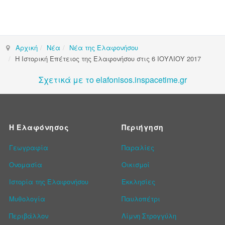
Αρχική
Νέα
Νέα της Ελαφονήσου
Η Ιστορική Επέτειος της Ελαφονήσου στις 6 ΙΟΥΛΙΟΥ 2017
Σχετικά με το elafonisos.inspacetime.gr
Η Ελαφόνησος
Περιήγηση
Γεωγραφία
Παραλίες
Ονομασία
Οικισμοί
Ιστορία της Ελαφονήσου
Εκκλησίες
Μυθολογία
Παυλοπέτρι
Περιβάλλον
Λίμνη Στρογγύλη