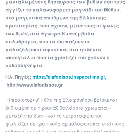
μανταλωμένους θησαυρούς των βυθών που τους
αγγίζει το γαλανοφόρετο μαγνάδι του Μύθου,
στα μαγευτικά απύθμενα της Ελληνικής
προϊστορίας, που αχούνε μέσα τους οι φωνές
των θεών, στα άγνωρα Κυανέμβολα
πολυδρόμια, που τα σκεπάζουν οι
γαλαζόλευκοι αφροί και στα ιριδένια
ακρογιάλια που τα χρυσίζει του χρόνου η
ροδοσυγνεφιά.
Ηλ. Πηγές;
https://elafonisos.inspacetime.gr,
http://www.elafonissos.gr
Η προϊστορική πόλη της Ελαφονήσου βρίσκεται
βυθισμένη σε τιρκουάζ θαλάσσια χρώματα –
μεταξύ νησίδων – και το νεκροταφείο του
φωλιάζει σε τροπικούς αμμόλοφους και σπάνιους
κέδρους, μεταξύ μιας σμαραγδένιας θάλασσας,