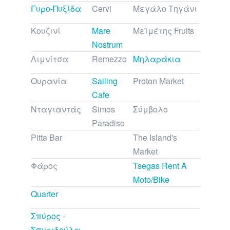
Γυρο-Πυξίδα
Cervi
Μεγάλο Τηγάνι
Κουζινί
Mare
Μεϊμέτης Fruits
Nostrum
Λιμνίτσα
Remezzo
Μηλαράκια
Ουρανία
Sailing
Proton Market
Cafe
Νταγιαντάς
Simos
Σύμβολο
Paradiso
Pitta Bar
The Island's
Market
Φάρος
Tsegas Rent A
Moto/Bike
Quarter
Σπύρος -
Σπυριδούλα