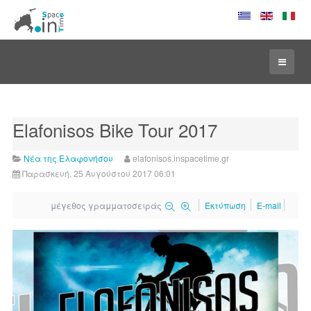
Elafonisos Bike Tour 2017
Νέα της Ελαφονήσου
elafonisos.inspacetime.gr
Παρασκευή, 25 Αυγούστου 2017 06:01
μέγεθος γραμματοσειράς
Εκτύπωση
E-mail