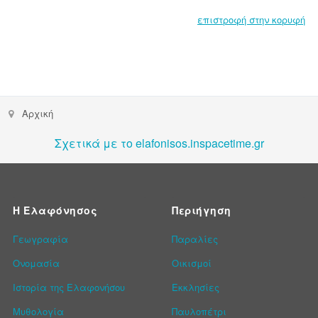
επιστροφή στην κορυφή
Αρχική
Σχετικά με το elafonisos.inspacetime.gr
Η Ελαφόνησος
Περιήγηση
Γεωγραφία
Παραλίες
Ονομασία
Οικισμοί
Ιστορία της Ελαφονήσου
Εκκλησίες
Μυθολογία
Παυλοπέτρι