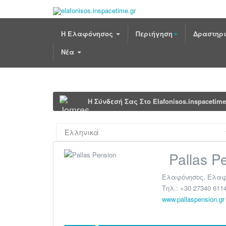
Η Ελαφόνησος
Περιήγηση
Δραστηρι
Νέα
Η Σύνδεσή Σας Στο Elafonisos.inspacetim
Pallas P
Ελαφόνησος
,
Ελαφ
Τηλ.:
+30 27340 6114
www.pallaspension.gr