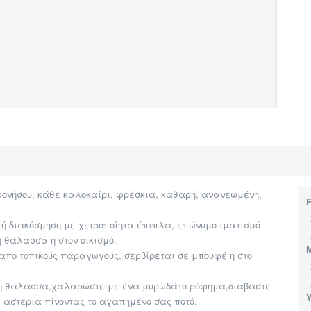
 Ελαφονήσου, κάθε καλοκαίρι, φρέσκια, καθαρή, ανανεωμένη,
F
τή διακόσμηση​​ με χειροποίητα έπιπλα, επώνυμο ιματισμό
 θάλασσα ή στον οικισμό.
M
ι απο τοπικούς παραγωγούς, σερβίρεται σε μπουφέ ή στο
λα στη θάλασσα,χαλαρώστε με ένα μυρωδάτο ρόφημα,διαβάστε
Υ
 τ’ αστέρια πίνοντας το αγαπημένο σας ποτό.