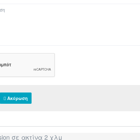
Ακύρωση
sion σε ακτίνα 2 χλμ