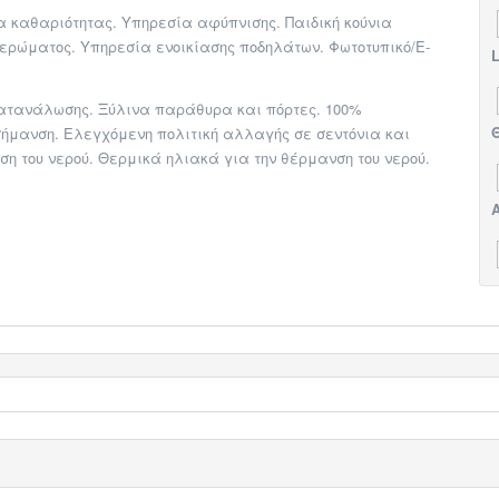
ία καθαριότητας​. ​Υπηρεσία αφύπνισης​. ​Παιδική κούνια
ιδερώματος​. ​Υπηρεσία ενοικίασης ποδηλάτων​. ​Φωτοτυπικό/E-
L
κατανάλωσης. Ξύλινα παράθυρα και πόρτες. 100%
Θ
 σήμανση. Ελεγχόμενη πολιτική αλλαγής σε σεντόνια και
ση του νερού. Θερμικά ηλιακά για την θέρμανση του νερού.
Α