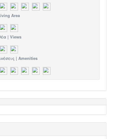
iving Area
έα | Views
νέσεις | Amenities