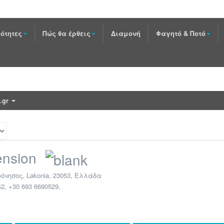
ότητες
Πώς θα έρθεις
Διαμονή
Φαγητό & Ποτό
e.gr
ension
όνησος
,
Lakonia
,
23053
,
Ελλάδα
2, +30 693 6690529
,