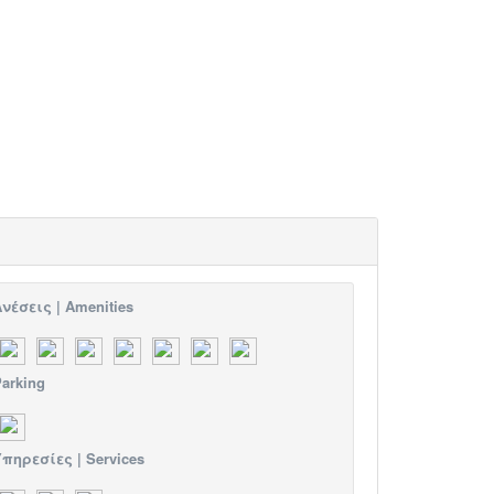
νέσεις | Amenities
arking
πηρεσίες | Services