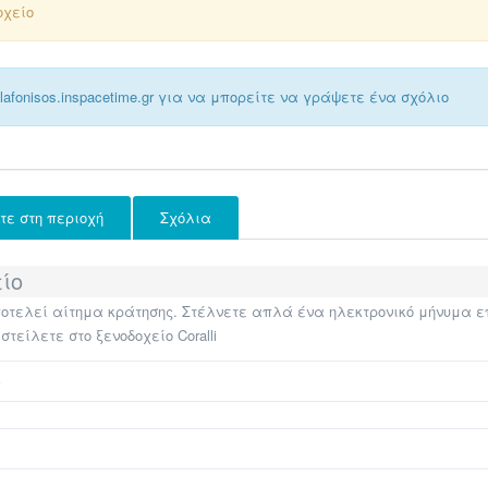
οχείο
afonisos.inspacetime.gr για να μπορείτε να γράψετε ένα σχόλιο
ίτε στη περιοχή
Σχόλια
ίο
τελεί αίτημα κράτησης. Στέλνετε απλά ένα ηλεκτρονικό μήνυμα επι
είλετε στο ξενοδοχείο Coralli