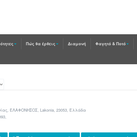
ότητες
Πώς θα έρθεις
Διαμονή
Φαγητό & Ποτό
ίας
,
ΕΛΑΦΟΝΗΣΟΣ
,
Lakonia
,
23053
,
Ελλάδα
093
,