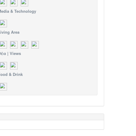
edia & Technology
iving Area
έα | Views
ood & Drink