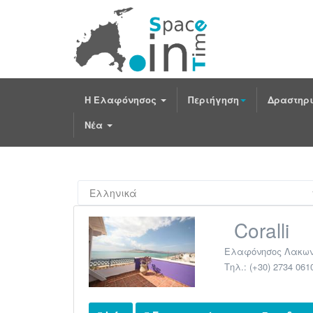
Η Ελαφόνησος
Περιήγηση
Δραστηρι
Νέα
Coralli
Ελαφόνησος Λακων
Τηλ.:
(+30) 2734 061