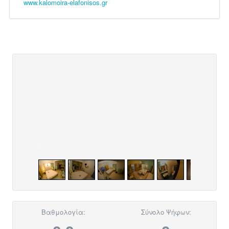
www.kalomoira-elafonisos.gr
–
/
10
Βαθμολογία:
Σύνολο Ψήφων: