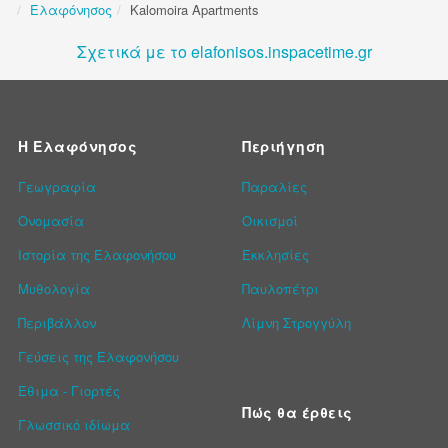
Ελαφόνησος
Kalomoira Apartments
Σχετικά με το elafonisos.inspacetime.gr
Η Ελαφόνησος
Περιήγηση
Γεωγραφία
Παραλίες
Ονομασία
Οικισμοί
Ιστορία της Ελαφονήσου
Εκκλησίες
Μυθολογία
Παυλοπέτρι
Περιβάλλον
Λίμνη Στρογγύλη
Γεύσεις της Ελαφονήσου
Έθιμα - Γιορτές
Πώς θα έρθεις
Γλωσσικό ιδίωμα